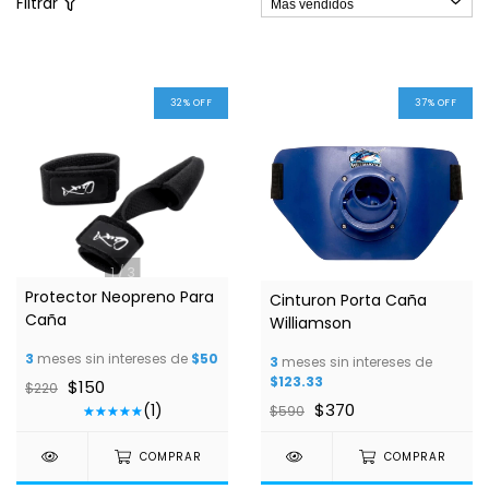
Filtrar
32
%
OFF
37
%
OFF
1
/
3
Protector Neopreno Para
Cinturon Porta Caña
Caña
Williamson
3
meses sin intereses de
$50
3
meses sin intereses de
$123.33
$150
$220
$370
(1)
$590
COMPRAR
COMPRAR