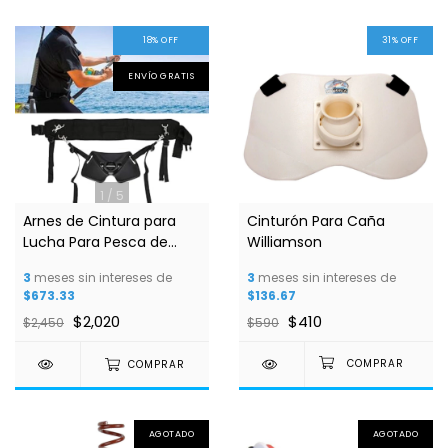
18
%
OFF
31
%
OFF
ENVÍO GRATIS
1
/
5
Arnes de Cintura para
Cinturón Para Caña
Lucha Para Pesca de
Williamson
Altura
3
meses sin intereses de
3
meses sin intereses de
$673.33
$136.67
$2,020
$410
$2,450
$590
COMPRAR
AGOTADO
AGOTADO