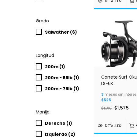
DETALLES
Grado
Salwather (6)
Longitud
200m (1)
Carrete Surf O
200m - 55lb (1)
LS-6K
200m - 75lb (1)
3
meses sin interes
$525
$1,575
$1,910
Manija
Derecho (1)
DETALLES
Izquierdo (2)