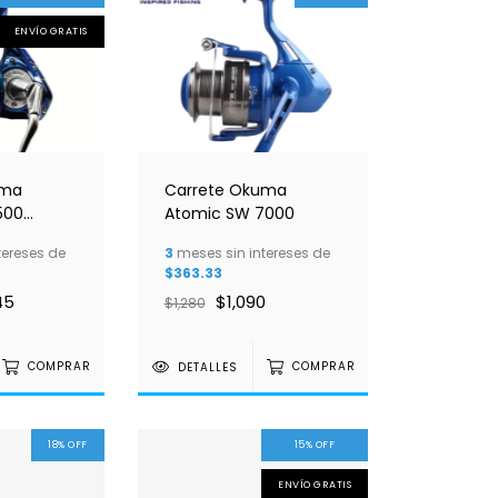
ENVÍO GRATIS
uma
Carrete Okuma
500
Atomic SW 7000
tereses de
3
meses sin intereses de
$363.33
45
$1,090
$1,280
COMPRAR
DETALLES
COMPRAR
18
%
OFF
15
%
OFF
ENVÍO GRATIS