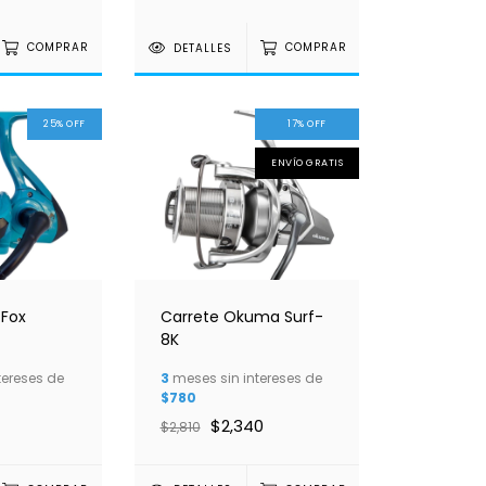
COMPRAR
DETALLES
COMPRAR
25
%
OFF
17
%
OFF
ENVÍO GRATIS
 Fox
Carrete Okuma Surf-
8K
tereses de
3
meses sin intereses de
$780
$2,340
$2,810