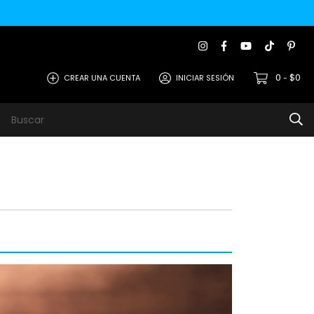
0
$0
CREAR UNA CUENTA
INICIAR SESIÓN
-
s
Metodos de Pago
Contacto
Opiniones de Clie