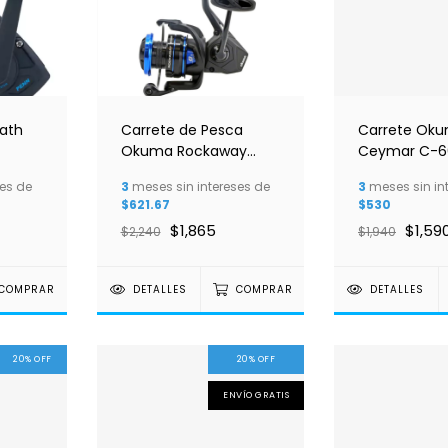
ath
Carrete de Pesca
Carrete Ok
Okuma Rockaway
Ceymar C-6
4000 XA
es de
3
meses sin intereses de
3
meses sin in
$621.67
$530
$1,865
$1,59
$2,240
$1,940
COMPRAR
DETALLES
COMPRAR
DETALLES
20
%
OFF
20
%
OFF
ENVÍO GRATIS