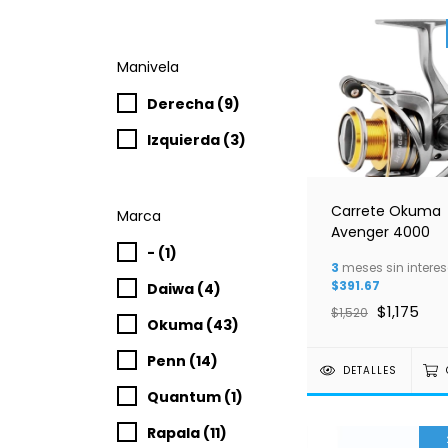
Manivela
Derecha (9)
Izquierda (3)
Carrete Okuma
Marca
Avenger 4000
- (1)
3
meses sin interes
$391.67
Daiwa (4)
$1,175
$1,520
Okuma (43)
Penn (14)
DETALLES
Quantum (1)
Rapala (11)