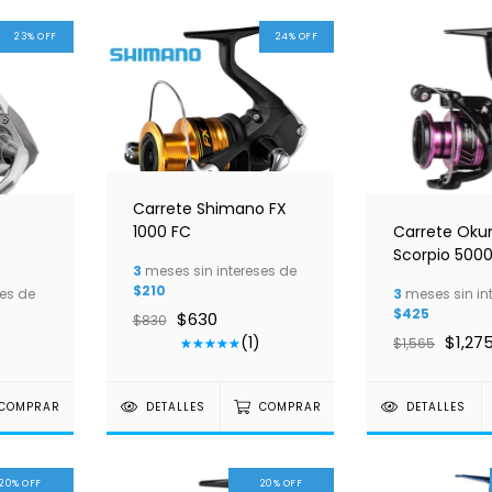
23
%
OFF
24
%
OFF
Carrete Shimano FX
1000 FC
Carrete Ok
Scorpio 500
3
meses sin intereses de
$210
es de
3
meses sin in
$425
$630
$830
$1,27
(1)
$1,565
COMPRAR
DETALLES
COMPRAR
DETALLES
20
%
OFF
20
%
OFF