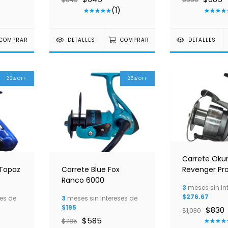
)
(1)
COMPRAR
DETALLES
COMPRAR
DETALLES
23
%
OFF
25
%
OFF
Carrete Ok
Topaz
Carrete Blue Fox
Revenger Pr
Ranco 6000
3
meses sin in
$276.67
es de
3
meses sin intereses de
$195
$830
$1,030
$585
$785