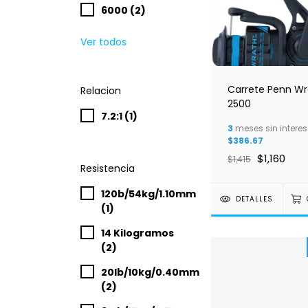
6000 (2)
Ver todos
Carrete Penn Wr
Relacion
2500
7.2:1 (1)
3
meses sin interes
$386.67
$1,160
$1,415
Resistencia
120b/54kg/1.10mm
DETALLES
(1)
14 Kilogramos
(2)
20lb/10kg/0.40mm
(2)