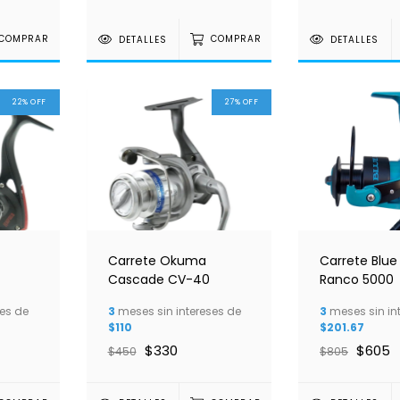
COMPRAR
DETALLES
COMPRAR
DETALLES
22
%
OFF
27
%
OFF
Carrete Okuma
Carrete Blue
Cascade CV-40
Ranco 5000
es de
3
meses sin intereses de
3
meses sin in
$110
$201.67
$330
$605
$450
$805