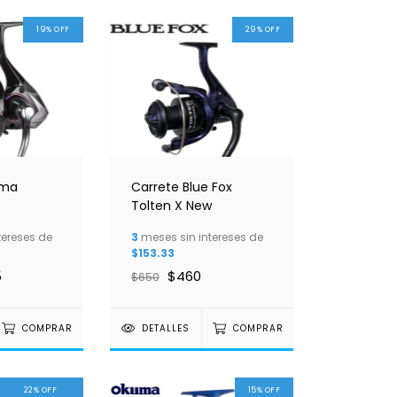
19
%
OFF
29
%
OFF
uma
Carrete Blue Fox
0
Tolten X New
tereses de
3
meses sin intereses de
$153.33
5
$460
$650
COMPRAR
DETALLES
COMPRAR
22
%
OFF
15
%
OFF