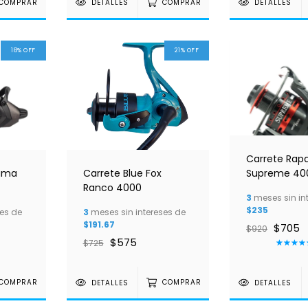
COMPRAR
DETALLES
COMPRAR
DETALLES
18
%
OFF
21
%
OFF
Carrete Rapa
kuma
Carrete Blue Fox
Supreme 40
Ranco 4000
3
meses sin in
$235
es de
3
meses sin intereses de
$191.67
$705
$920
$575
$725
COMPRAR
DETALLES
COMPRAR
DETALLES