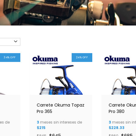
34
%
OFF
24
%
OFF
Carrete Okuma Topaz
Carrete Ok
Pro 365
Pro 380
es de
3
meses sin intereses de
3
meses sin in
$215
$228.33
$645
$685
$845
$860