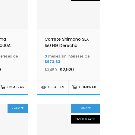
uma
Carrete Shimano SLX
000A
150 HG Derecho
tereses de
3
meses sin intereses de
$973.33
0
$2,920
$3,450
COMPRAR
DETALLES
COMPRAR
24
%
OFF
19
%
OFF
ENVÍO GRATIS