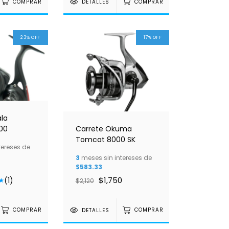
COMPRAR
DETALLES
COMPRAR
23
%
OFF
17
%
OFF
la
00
Carrete Okuma
Tomcat 8000 SK
tereses de
3
meses sin intereses de
$583.33
$1,750
(1)
$2,120
COMPRAR
DETALLES
COMPRAR