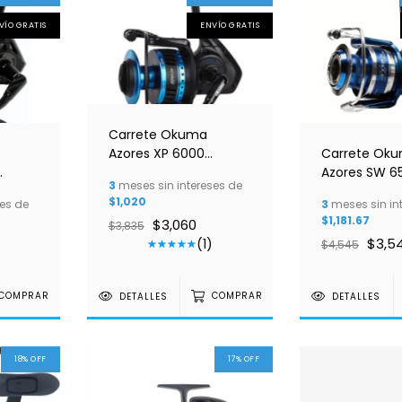
VÍO GRATIS
ENVÍO GRATIS
Carrete Okuma
Azores XP 6000
Carrete Ok
Saltwater
Azores SW 6
3
meses sin intereses de
Saltwater
$1,020
es de
3
meses sin in
$1,181.67
$3,060
$3,835
$3,5
(1)
$4,545
COMPRAR
DETALLES
COMPRAR
DETALLES
18
%
OFF
17
%
OFF