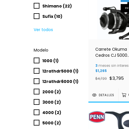
Shimano (22)
EN
Sufix (10)
Ver todos
Carrete Okuma
Modelo
Cedros CJ 5000
1000 (1)
Saltwater
3
meses sin interes
12rathdr5000 (1)
$1,265
$3,795
$4,720
12rathdr6000 (1)
2000 (2)
DETALLES
3000 (2)
4000 (2)
5000 (2)