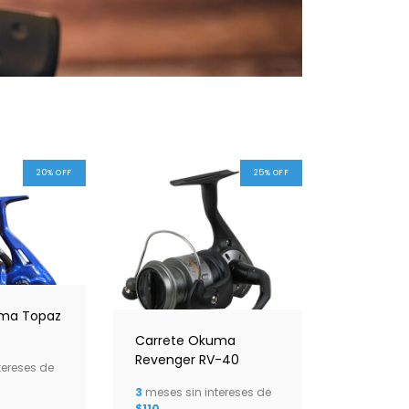
20
%
OFF
25
%
OFF
uma Topaz
Carrete Okuma
Revenger RV-40
tereses de
3
meses sin intereses de
$110