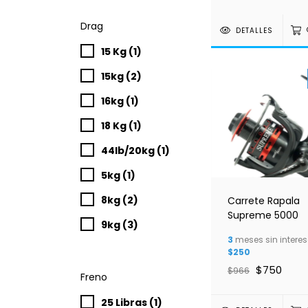
Drag
DETALLES
15 Kg (1)
15kg (2)
16kg (1)
18 Kg (1)
44lb/20kg (1)
5kg (1)
8kg (2)
Carrete Rapala
Supreme 5000
9kg (3)
3
meses sin interes
$250
$750
$966
Freno
25 Libras (1)