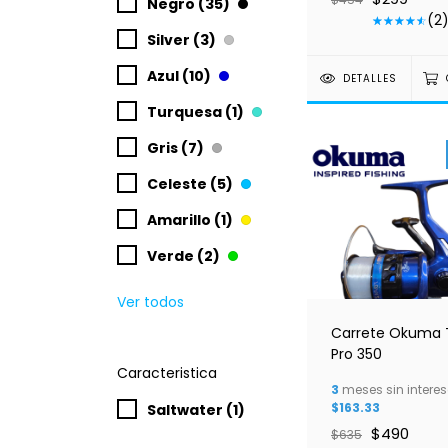
Negro (35)
(2
Silver (3)
Azul (10)
DETALLES
Turquesa (1)
Gris (7)
Celeste (5)
Amarillo (1)
Verde (2)
Ver todos
Carrete Okuma 
Pro 350
Caracteristica
3
meses sin interes
$163.33
Saltwater (1)
$490
$635