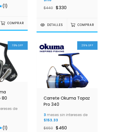
(1)
$330
$440
COMPRAR
DETALLES
COMPRAR
19
%
OFF
29
%
OFF
uma
o 80
Carrete Okuma Topaz
Pro 340
tereses de
3
meses sin intereses de
$153.33
$460
(1)
$650