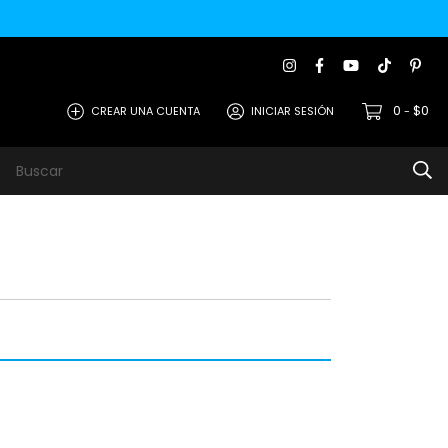
0
$0
CREAR UNA CUENTA
INICIAR SESIÓN
-
s
Metodos de Pago
Contacto
Opiniones de Clie