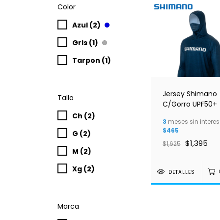
Color
Azul (2)
Gris (1)
Tarpon (1)
Jersey Shimano
Talla
C/Gorro UPF50+
Ch (2)
3
meses sin interes
$465
G (2)
$1,395
$1,625
M (2)
Xg (2)
DETALLES
Marca