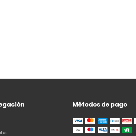
egación
Métodos de pago
ctos