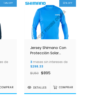
14
%
OFF
22
%
OFF
Jersey Shimano Con
Protección Solar
UPF30+
es de
3
meses sin intereses de
$298.33
$895
$1,150
COMPRAR
DETALLES
COMPRAR