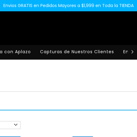
Envios GRATIS en Pedidos Mayores a $1,999 en Toda la TIENDA
a con Aplazo
Capturas de Nuestros Clientes
Envio