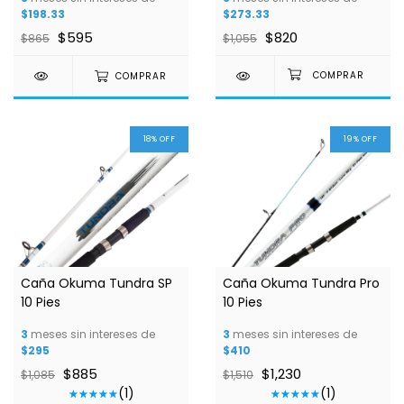
$198.33
$273.33
$595
$820
$865
$1,055
COMPRAR
18
%
OFF
19
%
OFF
1
/
3
1
/
9
Caña Okuma Tundra SP
Caña Okuma Tundra Pro
10 Pies
10 Pies
3
meses sin intereses de
3
meses sin intereses de
$295
$410
$885
$1,230
$1,085
$1,510
(1)
(1)