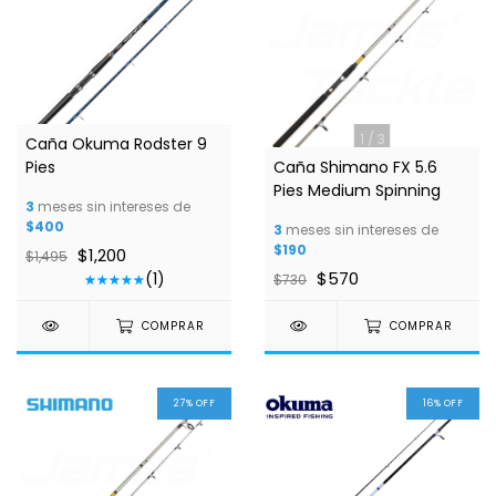
1
/
7
1
/
3
Caña Okuma Rodster 9
Pies
Caña Shimano FX 5.6
Pies Medium Spinning
3
meses sin intereses de
$400
3
meses sin intereses de
$190
$1,200
$1,495
$570
(1)
$730
COMPRAR
COMPRAR
27
%
OFF
16
%
OFF