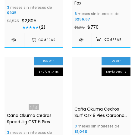
Fox
3
meses sin intereses de
$935
3
meses sin intereses de
$256.67
$2,805
$3,575
$770
(2)
$1,015
COMPRAR
16
%
OFF
17
%
OFF
ENVÍO GRATIS
ENVÍO GRATIS
1
/
4
1
/
3
Caña Okuma Cedros
Caña Okuma Cedros
Surf Csx 9 Pies Carbono
Speed Jig CST 6 Pies
30 Toneladas
3
meses sin intereses de
$1,040
3
meses sin intereses de