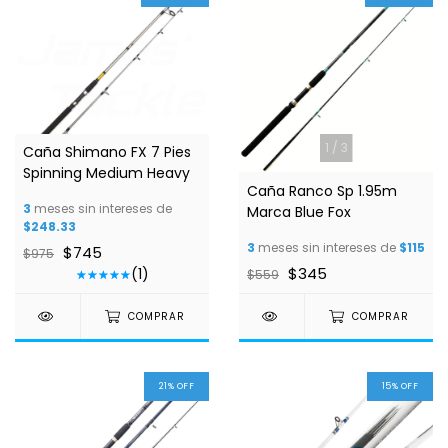
1
/
3
1
/
3
Caña Shimano FX 7 Pies
Spinning Medium Heavy
Caña Ranco Sp 1.95m
3
meses sin intereses de
Marca Blue Fox
$248.33
3
meses sin intereses de
$115
$745
$975
$345
(1)
$559
COMPRAR
COMPRAR
21
%
OFF
15
%
OFF