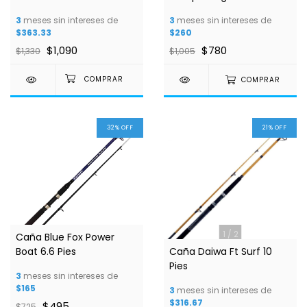
3
meses sin intereses de
3
meses sin intereses de
$363.33
$260
$1,090
$780
$1,330
$1,005
COMPRAR
32
%
OFF
21
%
OFF
1
/
2
Caña Blue Fox Power
Boat 6.6 Pies
Caña Daiwa Ft Surf 10
Pies
3
meses sin intereses de
$165
3
meses sin intereses de
$316.67
$495
$725