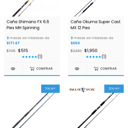
1
/
3
1
/
5
Caña Shimano FX 6.6
Caña Okuma Super Cast
Pies MH Spinning
MX 12 Pies
3
meses sin intereses de
3
meses sin intereses de
$171.67
$650
$515
$1,950
$705
$2,330
(1)
(1)
COMPRAR
COMPRAR
21
%
OFF
32
%
OFF