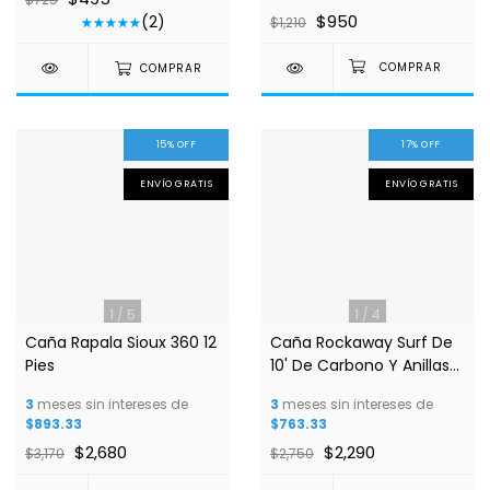
$950
(2)
$1,210
COMPRAR
15
%
OFF
17
%
OFF
ENVÍO GRATIS
ENVÍO GRATIS
1
/
5
1
/
4
Caña Rapala Sioux 360 12
Caña Rockaway Surf De
Pies
10' De Carbono Y Anillas
De Circonio
3
meses sin intereses de
3
meses sin intereses de
$893.33
$763.33
$2,680
$2,290
$3,170
$2,750