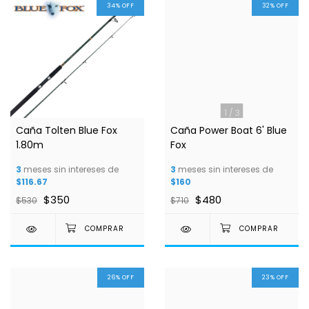
34
%
OFF
32
%
OFF
1
/
3
Caña Tolten Blue Fox
Caña Power Boat 6' Blue
1.80m
Fox
3
meses sin intereses de
3
meses sin intereses de
$116.67
$160
$350
$480
$530
$710
26
%
OFF
23
%
OFF