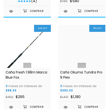
$580
(4)
$780
34
%
OFF
16
%
OFF
1
/
2
1
/
9
Caña Fresh 1.98m Marca
Caña Okuma Tundra Pro
Blue Fox
9 Pies
3
meses sin intereses de
3
meses sin intereses de
$98.33
$393.33
$295
$1,180
$450
$1,410