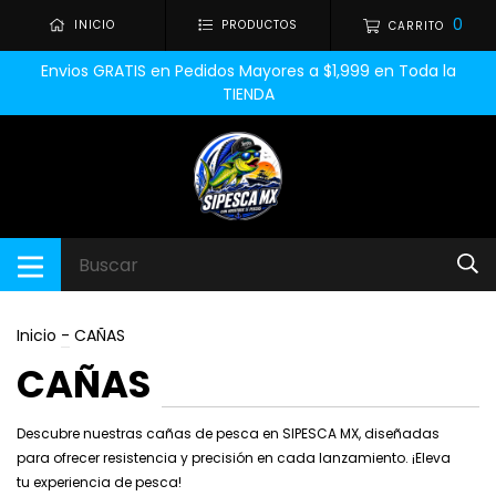
0
INICIO
PRODUCTOS
CARRITO
Envios GRATIS en Pedidos Mayores a $1,999 en Toda la
TIENDA
Inicio
-
CAÑAS
CAÑAS
Descubre nuestras cañas de pesca en SIPESCA MX, diseñadas
para ofrecer resistencia y precisión en cada lanzamiento. ¡Eleva
tu experiencia de pesca!