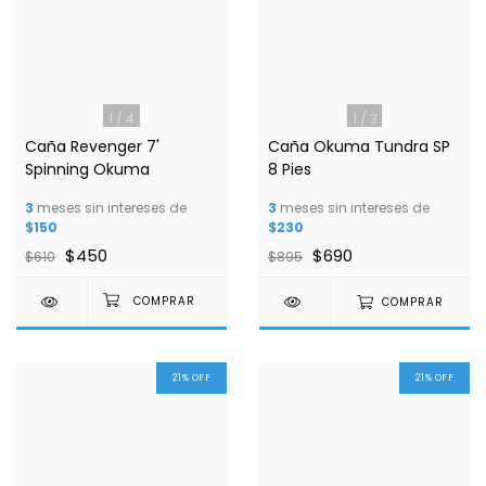
1
/
4
1
/
3
Caña Revenger 7'
Caña Okuma Tundra SP
Spinning Okuma
8 Pies
3
meses sin intereses de
3
meses sin intereses de
$150
$230
$450
$690
$610
$895
COMPRAR
21
%
OFF
21
%
OFF