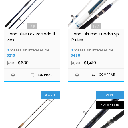
1
/
5
1
/
3
Caña Blue Fox Portada 11
Caña Okuma Tundra Sp
Pies
12 Pies
3
meses sin intereses de
3
meses sin intereses de
$210
$470
$630
$1,410
$795
$1,660
COMPRAR
21
%
OFF
18
%
OFF
ENVÍO GRATIS