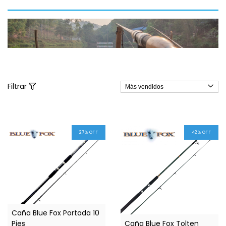
Filtrar
27
%
OFF
42
%
OFF
1
/
5
Caña Blue Fox Portada 10
Pies
Caña Blue Fox Tolten