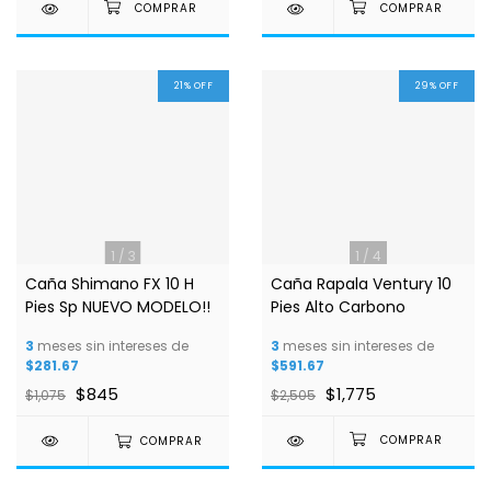
21
%
OFF
29
%
OFF
1
/
3
1
/
4
Caña Shimano FX 10 H
Caña Rapala Ventury 10
Pies Sp NUEVO MODELO!!
Pies Alto Carbono
3
meses sin intereses de
3
meses sin intereses de
$281.67
$591.67
$845
$1,775
$1,075
$2,505
COMPRAR