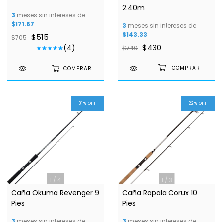
2.40m
3
meses sin intereses de
$171.67
3
meses sin intereses de
$143.33
$515
$705
$430
(4)
$740
COMPRAR
31
%
OFF
22
%
OFF
1
/
4
1
/
3
Caña Okuma Revenger 9
Caña Rapala Corux 10
Pies
Pies
3
meses sin intereses de
3
meses sin intereses de