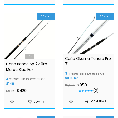
35
%
OFF
25
%
OFF
1
/
3
1
/
9
Caña Okuma Tundra Pro
Caña Ranco Sp 2.40m
7'
Marca Blue Fox
3
meses sin intereses de
$316.67
3
meses sin intereses de
$140
$950
$1,270
$420
(2)
$645
COMPRAR