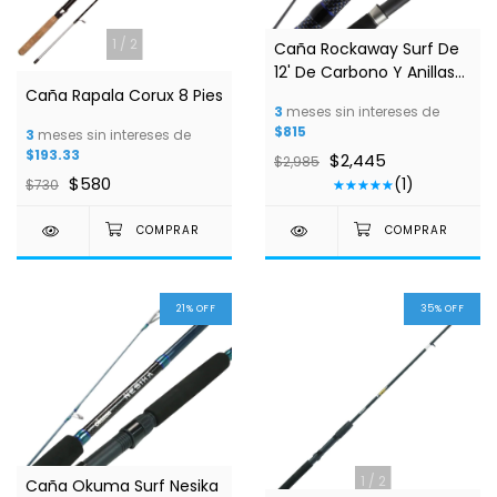
1
/
2
1
/
4
Caña Rockaway Surf De
12' De Carbono Y Anillas
Caña Rapala Corux 8 Pies
De Circonio
3
meses sin intereses de
$815
3
meses sin intereses de
$193.33
$2,445
$2,985
$580
(1)
$730
21
%
OFF
35
%
OFF
1
/
2
1
/
2
Caña Okuma Surf Nesika