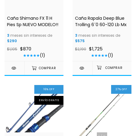
1
/
3
1
/
5
Caña Shimano FX 11 H
Caña Rapala Deep Blue
Pies Sp NUEVO MODELO!!
Trolling 6´0 60-120 Lb Mx
3
meses sin intereses de
3
meses sin intereses de
$290
$575
$870
$1,725
$1,105
$2,190
(1)
(1)
COMPRAR
16
%
OFF
27
%
OFF
ENVÍO GRATIS