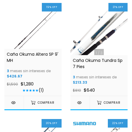
19
%
OFF
21
%
OFF
1
/
5
1
/
3
Caña Okuma Altera SP 9'
MH
Caña Okuma Tundra Sp
7 Pies
3
meses sin intereses de
$426.67
3
meses sin intereses de
$213.33
$1,280
$1,590
$640
(1)
$810
COMPRAR
COMPRAR
20
%
OFF
22
%
OFF