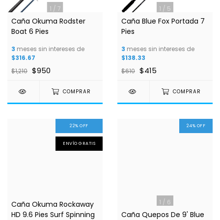
1
/
7
1
/
5
Caña Okuma Rodster
Caña Blue Fox Portada 7
Boat 6 Pies
Pies
3
meses sin intereses de
3
meses sin intereses de
$316.67
$138.33
$950
$415
$1,210
$610
COMPRAR
COMPRAR
22
%
OFF
24
%
OFF
ENVÍO GRATIS
1
/
4
1
/
6
Caña Okuma Rockaway
HD 9.6 Pies Surf Spinning
Caña Quepos De 9' Blue