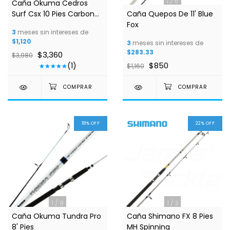
1
/
4
1
/
6
Caña Okuma Cedros
Surf Csx 10 Pies Carbono
Caña Quepos De 11' Blue
30 Toneladas
Fox
3
meses sin intereses de
$1,120
3
meses sin intereses de
$283.33
$3,360
$3,980
$850
(1)
$1,160
18
%
OFF
22
%
OFF
1
/
9
1
/
3
Caña Okuma Tundra Pro
Caña Shimano FX 8 Pies
8' Pies
MH Spinning