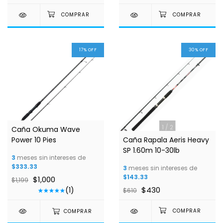
17
%
OFF
30
%
OFF
1
/
4
1
/
2
Caña Okuma Wave
Power 10 Pies
Caña Rapala Aeris Heavy
SP 1.60m 10-30lb
3
meses sin intereses de
$333.33
3
meses sin intereses de
$143.33
$1,000
$1,199
$430
(1)
$610
COMPRAR