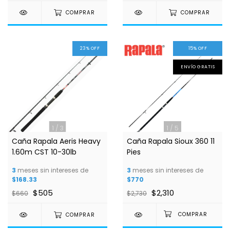
COMPRAR
COMPRAR
23
%
OFF
15
%
OFF
ENVÍO GRATIS
1
/
3
1
/
5
Caña Rapala Aeris Heavy
Caña Rapala Sioux 360 11
1.60m CST 10-30lb
Pies
3
meses sin intereses de
3
meses sin intereses de
$168.33
$770
$505
$2,310
$660
$2,730
COMPRAR