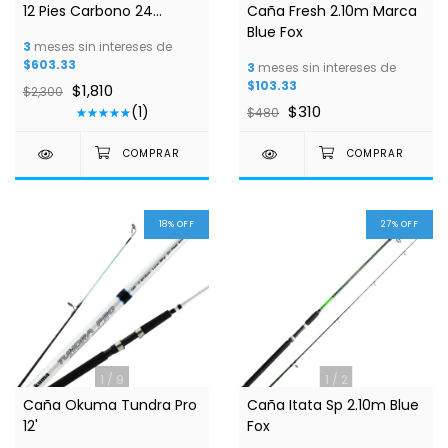
12 Pies Carbono 24
Caña Fresh 2.10m Marca
Toneladas
Blue Fox
3
meses sin intereses de
$603.33
3
meses sin intereses de
$103.33
$1,810
$2,300
$310
(1)
$480
18
%
OFF
27
%
OFF
1
/
9
1
/
2
Caña Okuma Tundra Pro
Caña Itata Sp 2.10m Blue
12'
Fox