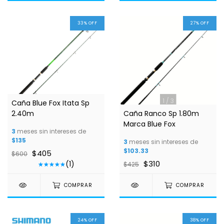
33
%
OFF
27
%
OFF
1
/
2
1
/
3
Caña Blue Fox Itata Sp
2.40m
Caña Ranco Sp 1.80m
Marca Blue Fox
3
meses sin intereses de
$135
3
meses sin intereses de
$103.33
$405
$600
$310
(1)
$425
COMPRAR
COMPRAR
24
%
OFF
38
%
OFF