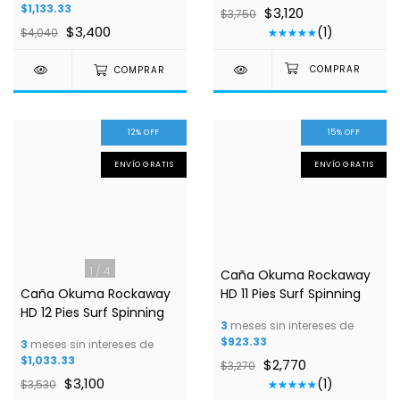
$1,133.33
$3,120
$3,750
$3,400
(1)
$4,040
COMPRAR
12
%
OFF
15
%
OFF
ENVÍO GRATIS
ENVÍO GRATIS
1
/
4
1
/
4
Caña Okuma Rockaway
Caña Okuma Rockaway
HD 11 Pies Surf Spinning
HD 12 Pies Surf Spinning
3
meses sin intereses de
$923.33
3
meses sin intereses de
$1,033.33
$2,770
$3,270
$3,100
(1)
$3,530