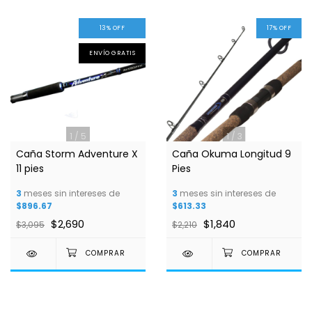
13
%
OFF
17
%
OFF
ENVÍO GRATIS
1
/
5
1
/
3
Caña Storm Adventure X
Caña Okuma Longitud 9
11 pies
Pies
3
meses sin intereses de
3
meses sin intereses de
$896.67
$613.33
$2,690
$1,840
$3,095
$2,210