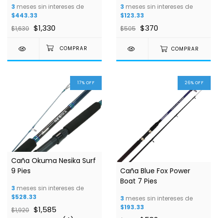
3
meses sin intereses de
3
meses sin intereses de
$443.33
$123.33
$1,330
$370
$1,630
$505
COMPRAR
17
%
OFF
26
%
OFF
1
/
2
Caña Okuma Nesika Surf
9 Pies
Caña Blue Fox Power
Boat 7 Pies
3
meses sin intereses de
$528.33
3
meses sin intereses de
$193.33
$1,585
$1,920