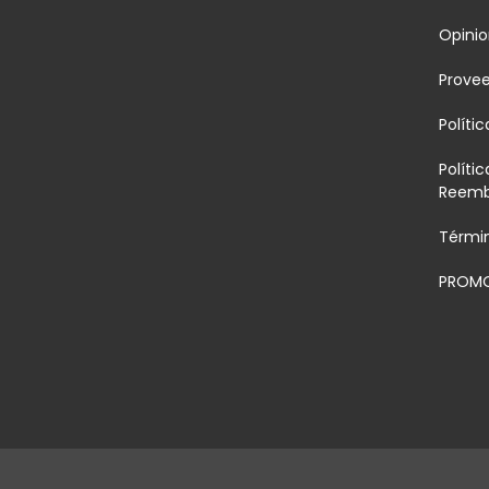
Opinio
Prove
Políti
Políti
Reemb
Térmi
PROMO