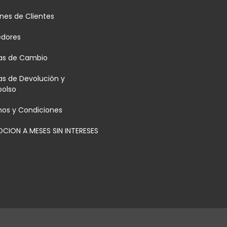
nes de Clientes
edores
cas de Cambio
cas de Devolución y
olso
nos y Condiciones
CION A MESES SIN INTERESES