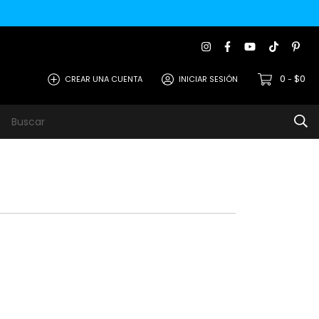
0
$0
CREAR UNA CUENTA
INICIAR SESIÓN
-
s
Metodos de Pago
Contacto
Opiniones de Clie