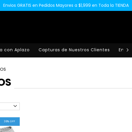
Envios GRATIS en Pedidos Mayores a $1,999 en Toda la TIENDA
a con Aplazo
Capturas de Nuestros Clientes
Envio
COS
OS
38
%
OFF