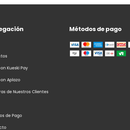
egación
Métodos de pago
ctos
on Kueski Pay
con Aplazo
as de Nuestros Clientes
os de Pago
cto