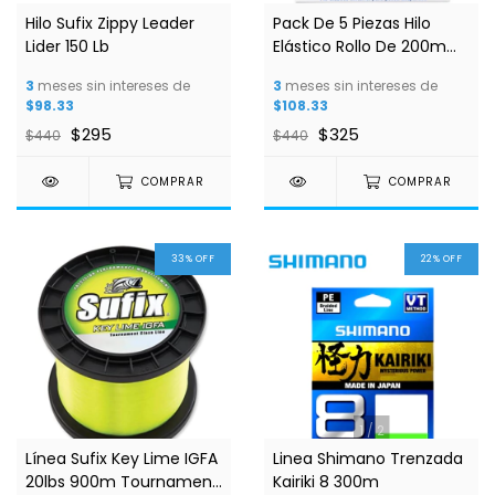
Hilo Sufix Zippy Leader
Pack De 5 Piezas Hilo
Lider 150 Lb
Elástico Rollo De 200m
Invisible Para Pesca
3
meses sin intereses de
3
meses sin intereses de
$98.33
$108.33
$295
$325
$440
$440
COMPRAR
COMPRAR
33
%
OFF
22
%
OFF
1
/
2
Línea Sufix Key Lime IGFA
Linea Shimano Trenzada
20lbs 900m Tournament
Kairiki 8 300m