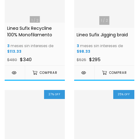
1
/
2
1
/
2
Linea Sufix Recycline
100% Monofilamento
Linea Sufix Jigging braid
3
meses sin intereses de
3
meses sin intereses de
$113.33
$98.33
$340
$295
$480
$525
COMPRAR
COMPRAR
27
%
OFF
25
%
OFF