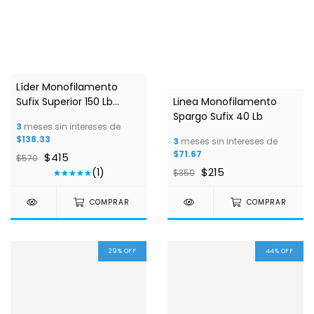
Líder Monofilamento
Sufix Superior 150 Lb
Linea Monofilamento
100m 1.20mm Clear
Spargo Sufix 40 Lb
3
meses sin intereses de
$138.33
3
meses sin intereses de
$71.67
$415
$570
$215
(1)
$350
COMPRAR
COMPRAR
29
%
OFF
44
%
OFF