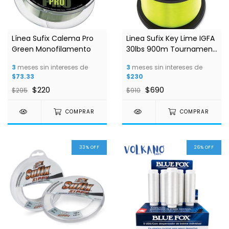
Línea Sufix Calema Pro
Linea Sufix Key Lime IGFA
Green Monofilamento
30lbs 900m Tournament
Class
3
meses sin intereses de
3
meses sin intereses de
$73.33
$230
$220
$690
$295
$910
COMPRAR
COMPRAR
33
%
OFF
26
%
OFF