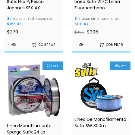
Sufix Hilo P/Pesca
Linea Sufix 21 FC Linea
Japones SFX 4X
Fluorocarbono
Trenzado 270m
3
meses sin intereses de
3
meses sin intereses de
$123.33
$101.67
$370
$305
$465
COMPRAR
COMPRAR
25
%
OFF
45
%
OFF
Línea De Monofilamento
Linea Monofilamento
Sufix SW 300m
Spargo Sufix 24 Lb