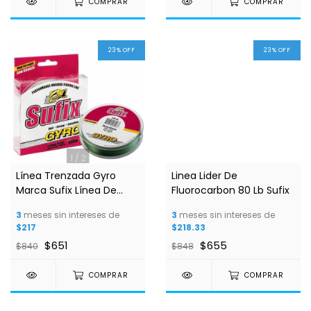
COMPRAR
COMPRAR
23
%
OFF
23
%
OFF
1
/
2
Línea Trenzada Gyro
Linea Lider De
Marca Sufix Línea De
Fluorocarbon 80 Lb Sufix
Seda Gyro Sufix
3
meses sin intereses de
3
meses sin intereses de
$217
$218.33
$651
$655
$840
$848
COMPRAR
COMPRAR