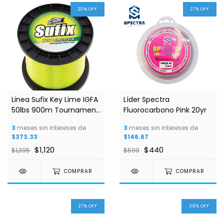
20
%
OFF
27
%
OFF
Linea Sufix Key Lime IGFA
Líder Spectra
50lbs 900m Tournament
Fluorocarbono Pink 20yr
Class
3
meses sin intereses de
3
meses sin intereses de
$373.33
$146.67
$1,120
$440
$1,395
$599
COMPRAR
COMPRAR
27
%
OFF
39
%
OFF