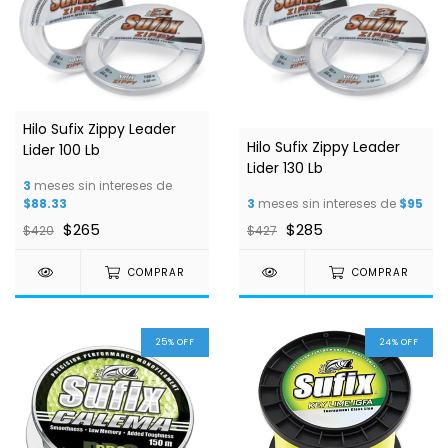
Hilo Sufix Zippy Leader
Hilo Sufix Zippy Leader
Lider 100 Lb
Lider 130 Lb
3
meses sin intereses de
$88.33
3
meses sin intereses de
$95
$265
$285
$420
$427
COMPRAR
COMPRAR
25
%
OFF
24
%
OFF