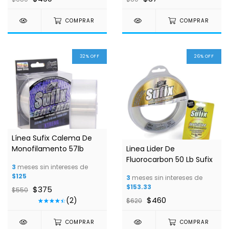
COMPRAR
COMPRAR
32
%
OFF
26
%
OFF
Línea Sufix Calema De
Monofilamento 57lb
Linea Lider De
Fluorocarbon 50 Lb Sufix
3
meses sin intereses de
$125
3
meses sin intereses de
$153.33
$375
$550
$460
(2)
$620
COMPRAR
COMPRAR