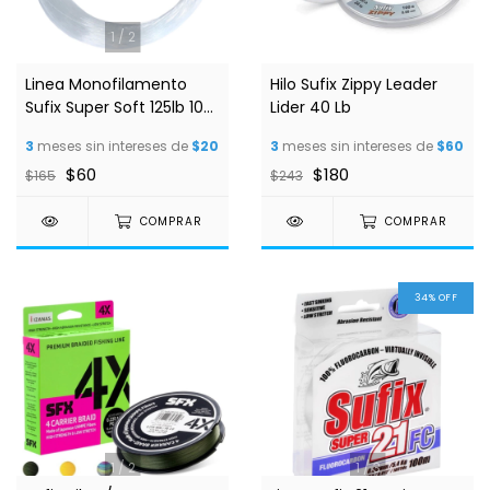
1
/
2
Linea Monofilamento
Hilo Sufix Zippy Leader
Sufix Super Soft 125lb 100
Lider 40 Lb
Mts
3
meses sin intereses de
$20
3
meses sin intereses de
$60
$60
$180
$165
$243
COMPRAR
COMPRAR
34
%
OFF
1
/
2
1
/
3