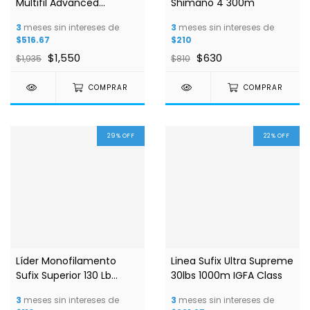
Multifil Advanced
Shimano 4 300m
Superline 450m
3
meses sin intereses de
3
meses sin intereses de
$516.67
$210
$1,550
$630
$1,935
$810
COMPRAR
COMPRAR
29
%
OFF
22
%
OFF
Líder Monofilamento
Linea Sufix Ultra Supreme
Sufix Superior 130 Lb
30lbs 1000m IGFA Class
100m 1.00mm Clear
3
meses sin intereses de
3
meses sin intereses de