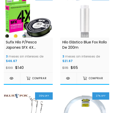
1
/
2
1
/
2
Sufix Hilo P/Pesca
Hilo Elástico Blue Fox Rollo
Japones SFX 4X
De 200m
Trenzado 100m
3
meses sin intereses de
3
meses sin intereses de
$46.67
$21.67
$140
$65
$199
$115
COMPRAR
COMPRAR
39
%
OFF
27
%
OFF