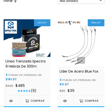
Filtrar
24
%
OFF
56
%
OFF
1
/
10
1
/
3
Línea Trenzada Spectra
9 Hebras De 300m
Líder De Acero Blue Fox
3
meses sin intereses de
$161.67
3
meses sin intereses de
$11.67
$485
$640
$35
(9)
$80
COMPRAR
COMPRAR