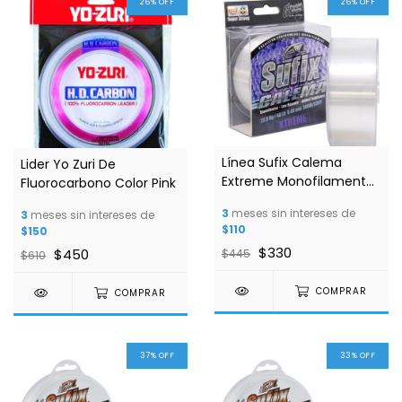
26
%
OFF
26
%
OFF
Línea Sufix Calema
Lider Yo Zuri De
Extreme Monofilamento
Fluorocarbono Color Pink
48lb
3
meses sin intereses de
3
meses sin intereses de
$110
$150
$330
$450
$445
$610
COMPRAR
COMPRAR
37
%
OFF
33
%
OFF