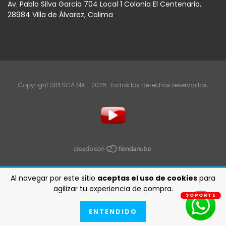
Av. Pablo Silva Garcia 704 Local 1 Colonia El Centenario,
28984 Villa de Álvarez, Colima
Copyright SIPESCA MX - 2026. Todos los derechos reservados.
Al navegar por este sitio
aceptas el uso de cookies
para
agilizar tu experiencia de compra.
SOPORTE
SOPORTE
SOPORTE
SOPORTE
SOPORTE
SOPORTE
SOPORTE
ENTENDIDO