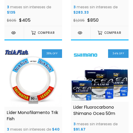
Class
3
meses sin intereses de
3
meses sin intereses de
$135
$283.33
$405
$850
$605
$1,095
COMPRAR
COMPRAR
38
%
OFF
34
%
OFF
1
/
3
Lider Fluorocarbono
Líder Monofilamento Trik
Shimano Ocea 50m
Fish
3
meses sin intereses de
3
meses sin intereses de
$40
$91.67