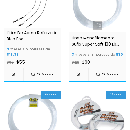
1
/
2
Líder De Acero Reforzado
Linea Monofilamento
Blue Fox
Sufix Super Soft 130 Lb
3
meses sin intereses de
100 Mts
$18.33
3
meses sin intereses de
$30
$55
$90
$90
$123
COMPRAR
COMPRAR
64
%
OFF
26
%
OFF