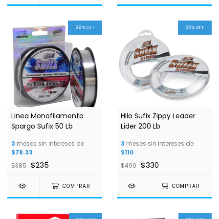
39
%
OFF
33
%
OFF
Linea Monofilamento
Hilo Sufix Zippy Leader
Spargo Sufix 50 Lb
Lider 200 Lb
3
meses sin intereses de
3
meses sin intereses de
$78.33
$110
$235
$330
$385
$490
COMPRAR
COMPRAR