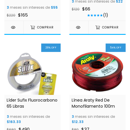
3
meses sin intereses de
$22
3
meses sin intereses de
$55
$66
$120
$165
(1)
$220
COMPRAR
COMPRAR
28
%
OFF
54
%
OFF
Líder Sufix Fluorocarbono
Línea Araty Red De
65 Libras
Monofilamento 100m
3
meses sin intereses de
3
meses sin intereses de
$163.33
$12.33
$490
$37
$680
$80