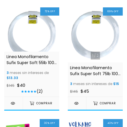
72
%
OFF
69
%
OFF
1
/
2
1
/
2
Linea Monofilamento
Sufix Super Soft 55lb 100
Linea Monofilamento
Mts
3
meses sin intereses de
Sufix Super Soft 75lb 100
$13.33
Mts
3
meses sin intereses de
$15
$40
$145
$45
(2)
$145
COMPRAR
COMPRAR
30
%
OFF
43
%
OFF