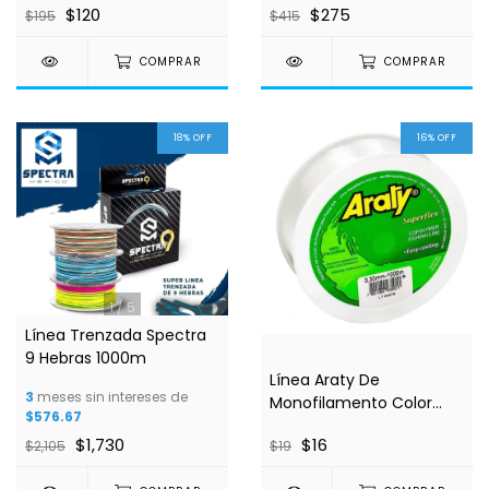
$120
$275
$195
$415
COMPRAR
COMPRAR
18
%
OFF
16
%
OFF
1
/
5
Línea Trenzada Spectra
9 Hebras 1000m
Línea Araty De
3
meses sin intereses de
Monofilamento Color
$576.67
Clear 100 M
$1,730
$16
$2,105
$19