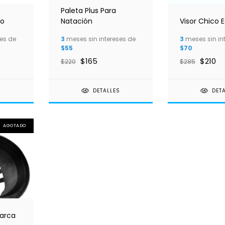
Paleta Plus Para
do
Natación
Visor Chico 
es de
3
meses sin intereses de
3
meses sin in
$55
$70
$165
$210
$220
$285
S
DETALLES
DET
AGOTADO
Marca