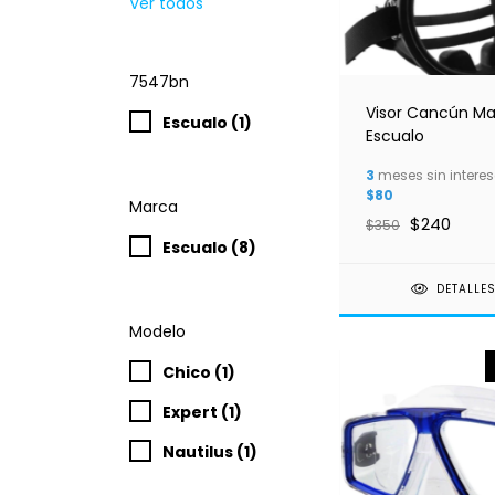
Ver todos
7547bn
Visor Cancún M
Escualo (1)
Escualo
3
meses sin interes
$80
Marca
$240
$350
Escualo (8)
DETALLE
Modelo
Chico (1)
Expert (1)
Nautilus (1)