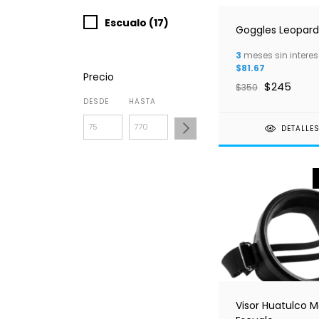
Escualo (17)
Goggles Leopar
3
meses sin interes
$81.67
Precio
$245
$350
DESDE
HASTA
DETALLE
Visor Huatulco 