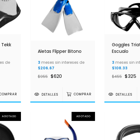
 Tekk
Goggles Tria
Aletas Flipper Bitono
Escualo
es de
3
meses sin intereses de
3
meses sin in
$206.67
$108.33
$620
$325
$955
$455
COMPRAR
DETALLES
COMPRAR
DETALLES
AGOTADO
AGOTADO