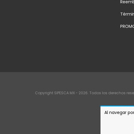
Reemb
Térmi
PROMO
Copyright SIPESCA MX - 2026. Todos los derechos res
Al navegar por