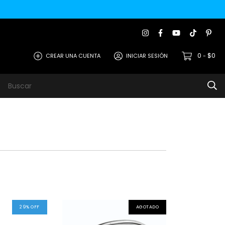
0
$0
CREAR UNA CUENTA
INICIAR SESIÓN
-
s
Metodos de Pago
Contacto
Opiniones de Clie
29
%
OFF
AGOTADO