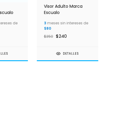
Visor Adulto Marca
Escualo
Escualo
tereses de
3
meses sin intereses de
$80
$240
$350
ALLES
DETALLES