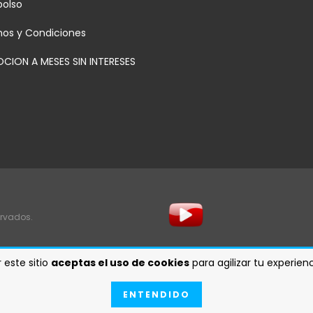
olso
nos y Condiciones
CION A MESES SIN INTERESES
ervados.
 este sitio
aceptas el uso de cookies
para agilizar tu experie
ENTENDIDO