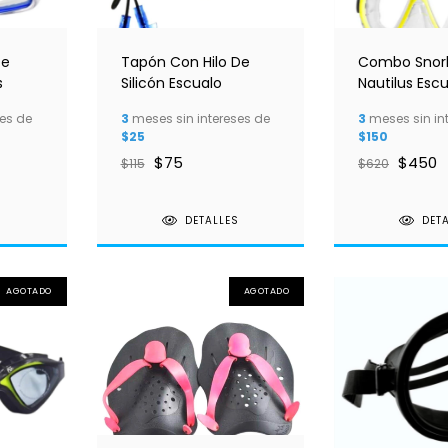
De
Tapón Con Hilo De
Combo Snor
s
Silicón Escualo
Nautilus Esc
es de
3
meses sin intereses de
3
meses sin in
$25
$150
$75
$450
$115
$620
S
DETALLES
DET
AGOTADO
AGOTADO