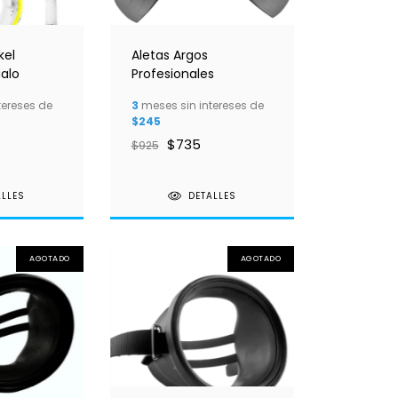
kel
Aletas Argos
ualo
Profesionales
tereses de
3
meses sin intereses de
$245
$735
$925
ALLES
DETALLES
AGOTADO
AGOTADO