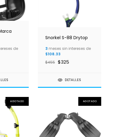
 Marca
Snorkel S-88 Drytop
tereses de
3
meses sin intereses de
$108.33
$325
$455
ALLES
DETALLES
AGOTADO
AGOTADO