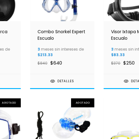
arca
Combo Snorkel Expert
Visor Ixtapa
Escualo
Escualo
es de
3
meses sin intereses de
3
meses sin in
$213.33
$83.33
$640
$250
$840
$370
S
DETALLES
DET
AGOTADO
AGOTADO