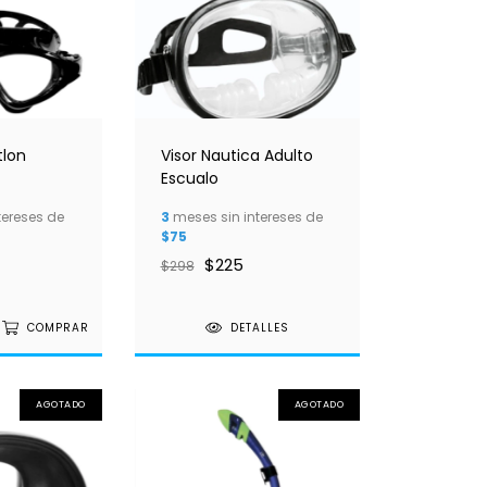
tlon
Visor Nautica Adulto
Escualo
tereses de
3
meses sin intereses de
$75
$225
$298
COMPRAR
DETALLES
AGOTADO
AGOTADO