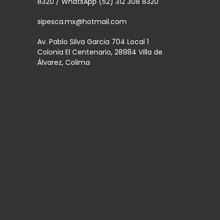
8320 / WhatsApp (52) 312 308 8320
sipesca.mx@hotmail.com
Av. Pablo Silva Garcia 704 Local 1
Colonia El Centenario, 28984 Villa de
Álvarez, Colima