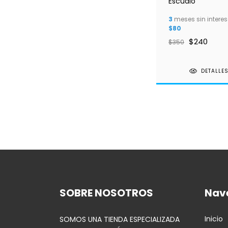
Escualo
3
meses sin interes
$80
$240
$350
DETALLE
SOBRE NOSOTROS
Nav
Inicio
SOMOS UNA TIENDA ESPECIALIZADA