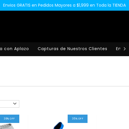
Envios GRATIS en Pedidos Mayores a $1,999 en Toda la TIENDA
a con Aplazo
Capturas de Nuestros Clientes
Envio
38
%
OFF
35
%
OFF