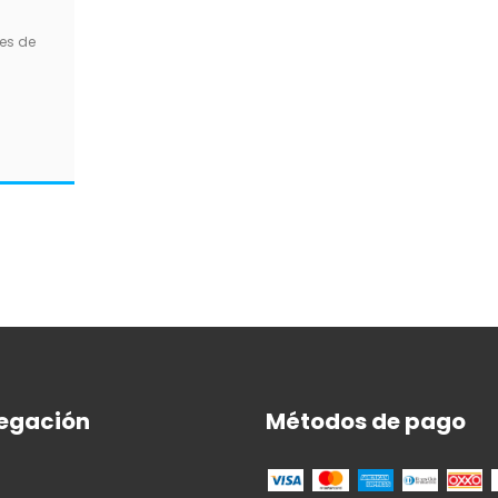
es de
S
egación
Métodos de pago