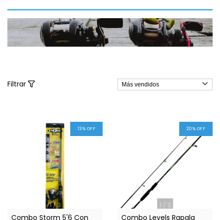
Filtrar
13
%
OFF
20
%
OFF
1
/
3
1
/
3
Combo Storm 5'6 Con
Combo Levels Rapala