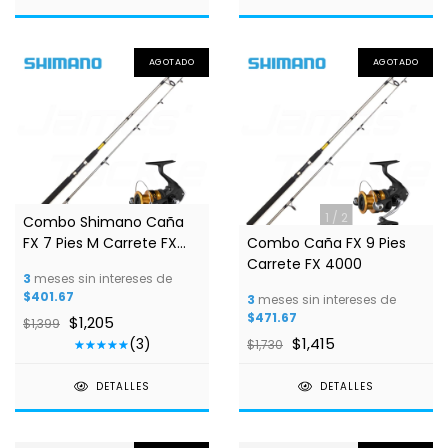
AGOTADO
AGOTADO
1
/
2
1
/
2
Combo Shimano Caña
FX 7 Pies M Carrete FX
Combo Caña FX 9 Pies
4000
Carrete FX 4000
3
meses sin intereses de
$401.67
3
meses sin intereses de
$471.67
$1,205
$1,399
$1,415
(3)
$1,730
DETALLES
DETALLES