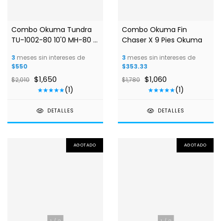
1
/
3
Combo Okuma Tundra
Combo Okuma Fin
TU-1002-80 10'0 MH-80 2
Chaser X 9 Pies Okuma
PCS
3
meses sin intereses de
3
meses sin intereses de
$550
$353.33
$1,650
$1,060
$2,010
$1,780
(1)
(1)
DETALLES
DETALLES
AGOTADO
AGOTADO