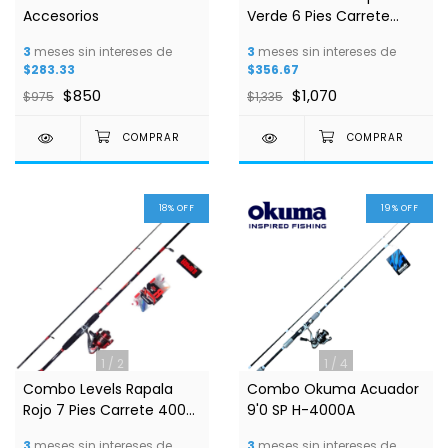
Accesorios
Verde 6 Pies Carrete
2500 + Accesorios
3
meses sin intereses de
3
meses sin intereses de
$283.33
$356.67
$850
$1,070
$975
$1,335
18
%
OFF
19
%
OFF
1
/
2
1
/
4
Combo Levels Rapala
Combo Okuma Acuador
Rojo 7 Pies Carrete 4000
9'0 SP H-4000A
+ Accesorios
3
meses sin intereses de
3
meses sin intereses de