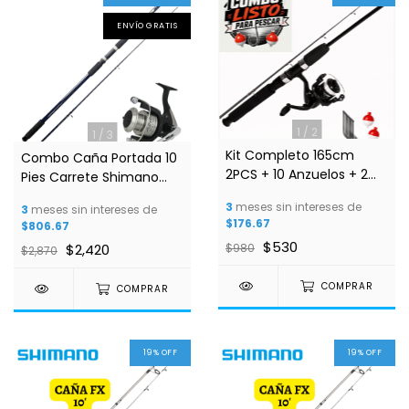
ENVÍO GRATIS
1
/
2
1
/
3
Kit Completo 165cm
Combo Caña Portada 10
2PCS + 10 Anzuelos + 2
Pies Carrete Shimano
Flotadores
Alivio 6000
3
meses sin intereses de
3
meses sin intereses de
$176.67
$806.67
$530
$2,420
$980
$2,870
COMPRAR
COMPRAR
19
%
OFF
19
%
OFF