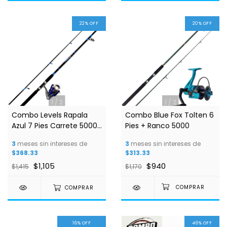
22
%
OFF
20
%
OFF
1
/
2
1
/
2
Combo Levels Rapala
Combo Blue Fox Tolten 6
Azul 7 Pies Carrete 5000
Pies + Ranco 5000
+ Accesorios
3
meses sin intereses de
3
meses sin intereses de
$368.33
$313.33
$1,105
$940
$1,415
$1,170
COMPRAR
16
%
OFF
46
%
OFF