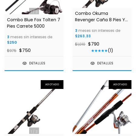
1
/
3
1
/
3
Combo Okuma
Combo Blue Fox Tolten 7
Revenger Caña 8 Pies Y
Pies Carrete 5000
Carrete 40 C/Línea
3
meses sin intereses de
$263.33
3
meses sin intereses de
$250
$790
$1,010
$750
(1)
$975
DETALLES
DETALLES
AGOTADO
AGOTADO
1
/
3