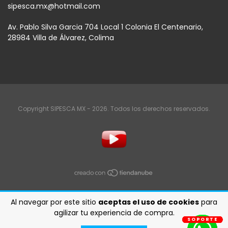
sipesca.mx@hotmail.com
Av. Pablo Silva Garcia 704 Local 1 Colonia El Centenario,
28984 Villa de Álvarez, Colima
Copyright SIPESCA MX - 2026. Todos los derechos reservados.
Al navegar por este sitio
aceptas el uso de cookies
para
agilizar tu experiencia de compra.
SOPORTE
SOPORTE
SOPORTE
SOPORTE
SOPORTE
SOPORTE
SOPORTE