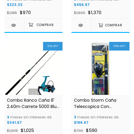
$323.33
$456.67
$970
$1,370
$1,185
$1,690
COMPRAR
21
%
OFF
25
%
OFF
1
/
4
1
/
4
Combo Ranco Caña 8'
Combo Storm Caña
2.40m Carrete 5000 Blue
Telescopica Con
Fox
Accesorios
3
meses sin intereses de
3
meses sin intereses de
$341.67
$196.67
$1,025
$590
$1,305
$790