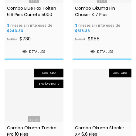
1
/
3
1
/
3
Combo Blue Fox Tolten
Combo Okuma Fin
6.6 Pies Carrete 5000
Chaser X 7 Pies
3
meses sin intereses de
3
meses sin intereses de
$243.33
$318.33
$730
$955
$899
$1,310
DETALLES
DETALLES
AGOTADO
AGOTADO
ENVÍO GRATIS
1
/
10
Combo Okuma Tundra
Combo Okuma Steeler
Pro 10 Pies
XP 6.6 Pies