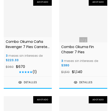
AGOTADO
AGOTADO
1
/
3
1
/
2
Combo Okuma Caña
Revenger 7 Pies Carrete
Combo Okuma Fin
Revenger 30
Chaser 7 Pies
3
meses sin intereses de
$223.33
3
meses sin intereses de
$380
$670
$960
$1,140
(1)
$1,510
DETALLES
DETALLES
AGOTADO
AGOTADO