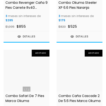
Combo Revenger Caña 9
Combo Okuma Steeler
Pies Carrete Rv40
XP 6.6 Pies Naranja
Okuma
3
meses sin intereses de
3
meses sin intereses de
$285
$175
$855
$525
$1,095
$820
DETALLES
DETALLES
AGOTADO
AGOTADO
1
/
3
Combo Safari De 7 Pies
Combo Caña Cascade 2
Marca Okuma
De 5.6 Pies Marca Okuma