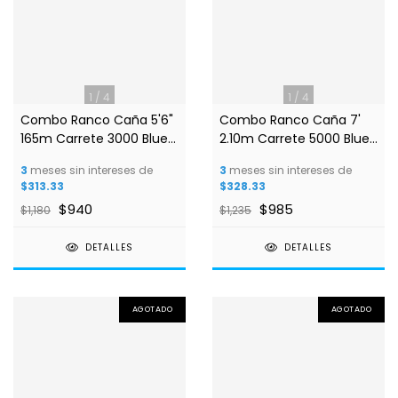
1
/
4
1
/
4
Combo Ranco Caña 5'6"
Combo Ranco Caña 7'
165m Carrete 3000 Blue
2.10m Carrete 5000 Blue
Fox
Fox
3
meses sin intereses de
3
meses sin intereses de
$313.33
$328.33
$940
$985
$1,180
$1,235
DETALLES
DETALLES
AGOTADO
AGOTADO