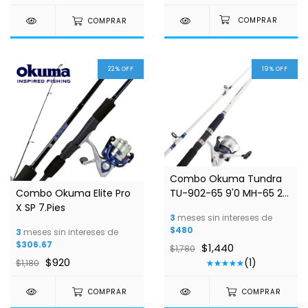
COMPRAR
22
%
OFF
19
%
OFF
1
/
3
Combo Okuma Tundra
Combo Okuma Elite Pro
TU-902-65 9'0 MH-65 2
X SP 7.Pies
PCS
3
meses sin intereses de
$480
3
meses sin intereses de
$306.67
$1,440
$1,780
$920
(1)
$1,180
COMPRAR
COMPRAR