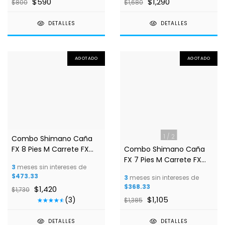
$590
$1,290
$800
$1,680
DETALLES
DETALLES
AGOTADO
AGOTADO
1
/
3
1
/
2
Combo Shimano Caña
FX 8 Pies M Carrete FX
Combo Shimano Caña
4000
FX 7 Pies M Carrete FX
3
meses sin intereses de
3000
$473.33
3
meses sin intereses de
$368.33
$1,420
$1,730
$1,105
(3)
$1,385
DETALLES
DETALLES