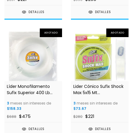
DETALLES
DETALLES
AGOTADO
AGOTADO
Líder Monofilamento
Lider Cónico Sufix Shock
Sufix Superior 400 Lb
Max 5x15 Mt
100m
Monofilamento 0.26MM
3
meses sin intereses de
3
meses sin intereses de
$158.33
$73.67
$475
$221
$688
$280
DETALLES
DETALLES