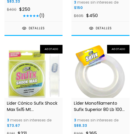
$83.33
3
meses sin intereses de
$150
$250
$400
$450
(1)
$695
DETALLES
DETALLES
AGOTADO
AGOTADO
Lider Cónico Sufix Shock
Líder Monofilamento
Max 5x15 Mt
Sufix Superior 80 Lb 100m
Monofilamento 0.20MM
0.80mm Clear
3
meses sin intereses de
3
meses sin intereses de
$73.67
$88.33
$221
$265
$281
$395