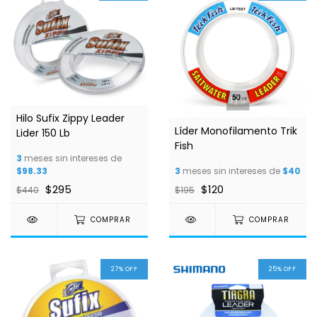
1
/
3
Hilo Sufix Zippy Leader
Líder Monofilamento Trik
Lider 150 Lb
Fish
3
meses sin intereses de
$98.33
3
meses sin intereses de
$40
$295
$120
$440
$195
COMPRAR
COMPRAR
27
%
OFF
25
%
OFF