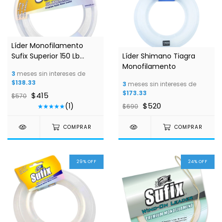
Líder Monofilamento
Sufix Superior 150 Lb
Líder Shimano Tiagra
100m 1.20mm Clear
Monofilamento
3
meses sin intereses de
$138.33
3
meses sin intereses de
$173.33
$415
$570
$520
(1)
$690
COMPRAR
COMPRAR
29
%
OFF
24
%
OFF