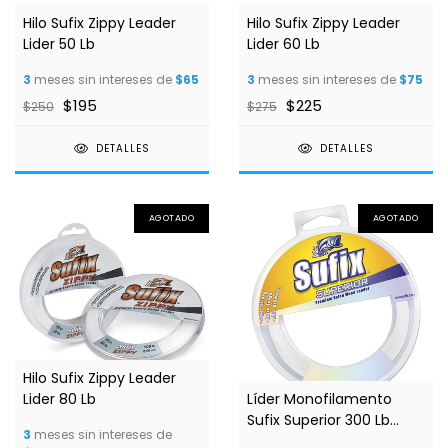
Hilo Sufix Zippy Leader
Hilo Sufix Zippy Leader
Lider 50 Lb
Lider 60 Lb
3
meses sin intereses de
$65
3
meses sin intereses de
$75
$195
$225
$250
$275
DETALLES
DETALLES
AGOTADO
AGOTADO
Hilo Sufix Zippy Leader
Lider 80 Lb
Líder Monofilamento
Sufix Superior 300 Lb
3
meses sin intereses de
100m 1.60mm Clear