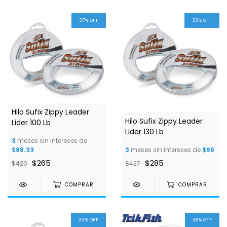
37
%
OFF
33
%
OFF
Hilo Sufix Zippy Leader
Hilo Sufix Zippy Leader
Lider 100 Lb
Lider 130 Lb
3
meses sin intereses de
$88.33
3
meses sin intereses de
$95
$265
$285
$420
$427
COMPRAR
COMPRAR
33
%
OFF
38
%
OFF