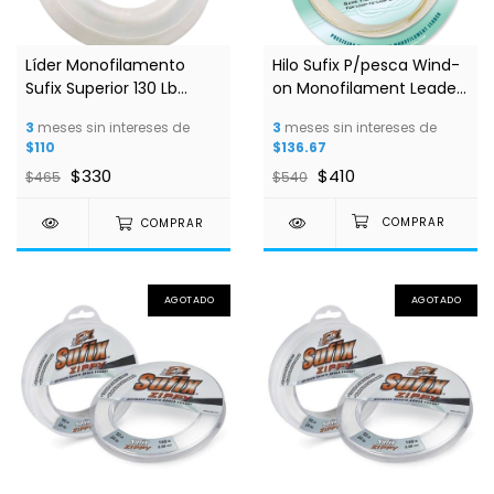
Líder Monofilamento
Hilo Sufix P/pesca Wind-
Sufix Superior 130 Lb
on Monofilament Leader
100m 1.00mm Clear
150 Lb
3
meses sin intereses de
3
meses sin intereses de
$110
$136.67
$330
$410
$465
$540
COMPRAR
AGOTADO
AGOTADO