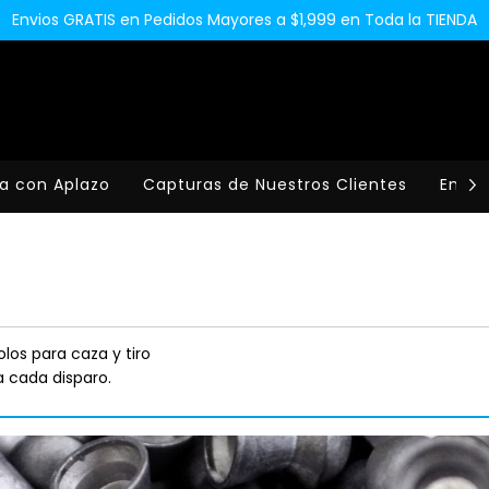
Envios GRATIS en Pedidos Mayores a $1,999 en Toda la TIENDA
a con Aplazo
Capturas de Nuestros Clientes
Envio
los para caza y tiro
a cada disparo.