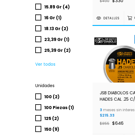
$330
$490
15.89 Gr (4)
16 Gr (1)
DETALLES
18.13 Gr (2)
23,39 Gr (1)
25,39 Gr (2)
Ver todos
Unidades
JSB DIABOLOS C
100 (2)
HADES CAL .25 C
6.35MM
100 Piezas (1)
3
meses sin interes
$215.33
125 (2)
$646
$855
150 (9)