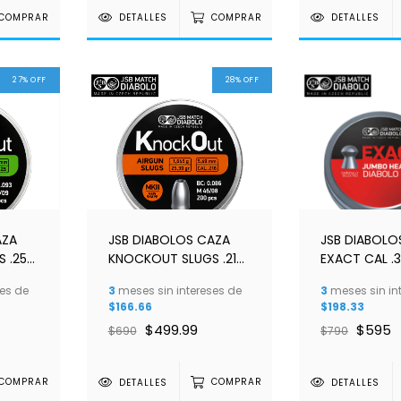
COMPRAR
DETALLES
COMPRAR
DETALLES
27
%
OFF
28
%
OFF
AZA
JSB DIABOLOS CAZA
JSB DIABOLO
 .25
KNOCKOUT SLUGS .216
EXACT CAL .
50
MKII 5.49 MM C/200
81.02 gr C/10
es de
3
meses sin intereses de
3
meses sin in
$166.66
$198.33
$499.99
$595
$690
$790
COMPRAR
DETALLES
COMPRAR
DETALLES