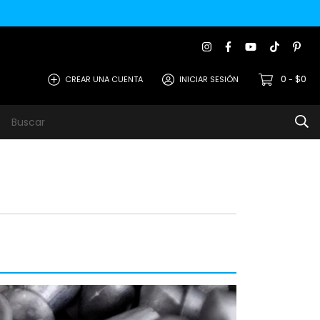
0
$0
CREAR UNA CUENTA
INICIAR SESIÓN
-
s
Metodos de Pago
Contacto
Opiniones de Clie