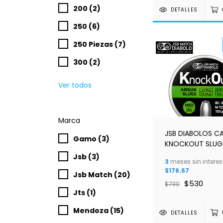
200 (2)
DETALLES
250 (6)
250 Piezas (7)
300 (2)
Ver todos
Marca
JSB DIABOLOS C
Gamo (3)
KNOCKOUT SLUGS
MKII 6.35 MM C/1
Jsb (3)
3
meses sin interes
$176.67
Jsb Match (20)
$530
$730
Jts (1)
Mendoza (15)
DETALLES