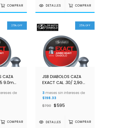
COMPRAR
DETALLES
COMPRAR
25
%
OFF
25
%
OFF
S CAZA
JSB DIABOLOS CAZA
35 9.0mm
EXACT CAL .30/ 2,9G
0 M 26/12
44.75 gr 7.62mm M
tereses de
3
meses sin intereses de
27/12
$198.33
$595
$790
COMPRAR
DETALLES
COMPRAR