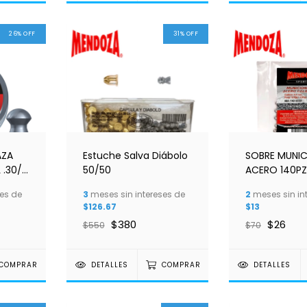
26
%
OFF
31
%
OFF
AZA
Estuche Salva Diábolo
SOBRE MUNIC
 .30/
50/50
ACERO 140PZ
.62MM
PESO 5.324G
es de
3
meses sin intereses de
2
meses sin in
$126.67
$13
$380
$26
$550
$70
COMPRAR
DETALLES
COMPRAR
DETALLES