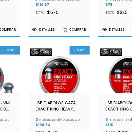
5.50MM M 46/08
$191.67
$75
$575
$225
$770
$370
COMPRAR
DETALLES
COMPRAR
DETALLES
33
%
OFF
25
%
OFF
.52MM
JSB DIABOLOS CAZA
JSB DIABOLO
MBO
EXACT KING HEAVY
EXACT KING 
.22/
C/300 CAL .25/ 2,20G
.25/1,645G 
es de
3
meses sin intereses de
3
meses sin in
6.35MM M 72/09
72/09
$198.33
$110