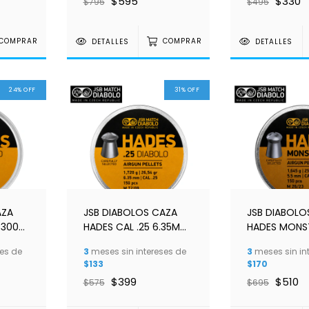
$595
$330
$795
$495
COMPRAR
DETALLES
COMPRAR
DETALLES
24
%
OFF
31
%
OFF
AZA
JSB DIABOLOS CAZA
JSB DIABOLO
/300
HADES CAL .25 6.35MM
HADES MONST
150pz
C/150 5.5MM
es de
3
meses sin intereses de
3
meses sin in
$133
$170
$399
$510
$575
$695