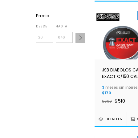
Precio
DESDE
HASTA
JSB DIABOLOS C
EXACT C/150 CAL
3.25GR 50.15gr 7
3
meses sin interes
M 27/12
$170
$510
$690
DETALLES