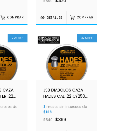
$420
$599
COMPRAR
DETALLES
COMPRAR
27
%
OFF
32
%
OFF
S CAZA
JSB DIABOLOS CAZA
ER .22
HADES CAL .22 C/250
5.5MM
tereses de
3
meses sin intereses de
$123
$369
$540