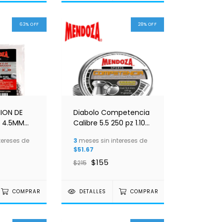
63
%
OFF
28
%
OFF
ION DE
Diabolo Competencia
 4.5MM
Calibre 5.5 250 pz 1.10G
R
17 gr Mendoza
tereses de
3
meses sin intereses de
$51.67
$155
$215
COMPRAR
DETALLES
COMPRAR