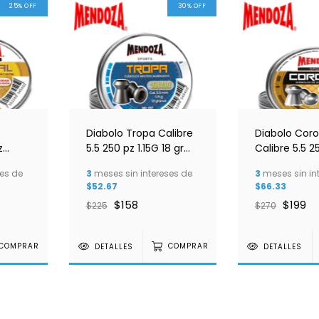
25
%
OFF
30
%
OFF
Diabolo Tropa Calibre
Diabolo Coro
z
5.5 250 pz 1.15G 18 gr
Calibre 5.5 2
oza
Mendoza
18 gr Mendo
es de
3
meses sin intereses de
3
meses sin in
$52.67
$66.33
$158
$199
$225
$270
COMPRAR
DETALLES
COMPRAR
DETALLES