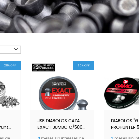
28
%
OFF
25
%
OFF
JSB DIABOLOS CAZA
DIABOLOS "
Punta
EXACT JUMBO C/500
PROHUNTER 5
CAL .22/1,030GR
P/ESFERICA
es de
3
meses sin intereses de
3
meses sin in