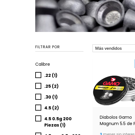
FILTRAR POR
Calibre
.22 (1)
.25 (2)
.30 (1)
4.5 (2)
Diabolos Gamo
4.5 0.5g 200
Magnum 5.5 de 
Piezas (1)
125pz
3
meses sin interes