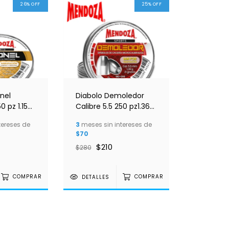
26
%
OFF
25
%
OFF
nel
Diabolo Demoledor
50 pz 1.15G
Calibre 5.5 250 pz1.36G
za
21 GR Mendoza
tereses de
3
meses sin intereses de
$70
$210
$280
COMPRAR
DETALLES
COMPRAR