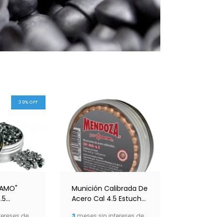
39
%
OFF
GAMO"
Munición Calibrada De
.5
Acero Cal 4.5 Estuche
400 Pcs Mendoza
tereses de
3
meses sin intereses de