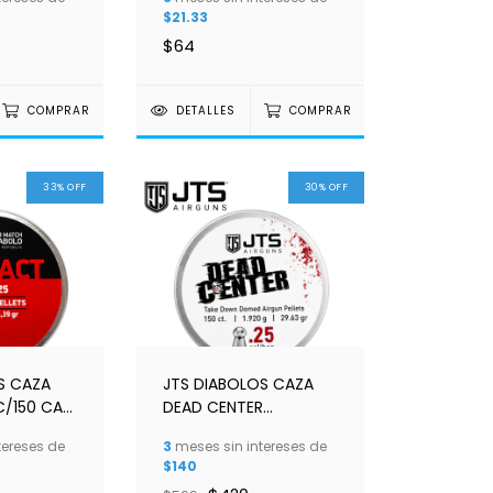
$21.33
$64
COMPRAR
DETALLES
COMPRAR
33
%
OFF
30
%
OFF
S CAZA
JTS DIABOLOS CAZA
C/150 CAL
DEAD CENTER
6.35MM M
PRECISION cal .25
tereses de
3
meses sin intereses de
29.6gr domed pellet
$140
c/150