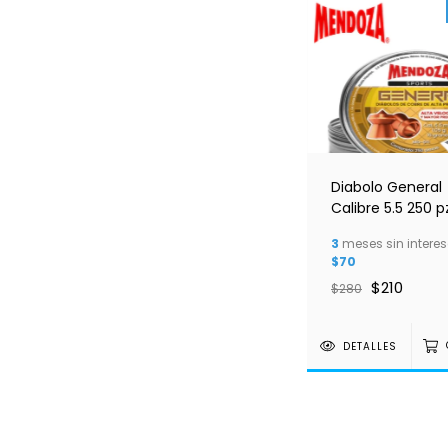
Diabolo General
Calibre 5.5 250 p
1.05G 16 gr Mend
3
meses sin interes
$70
$210
$280
DETALLES