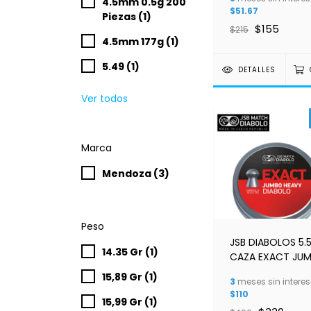
4.5mm 0.5g 200
$51.67
Piezas (1)
$155
$215
4.5mm 177g (1)
5.49 (1)
DETALLES
Ver todos
Marca
Mendoza (3)
Peso
JSB DIABOLOS 5
14.35 Gr (1)
CAZA EXACT JU
HEAVY C/250 CAL
15,89 Gr (1)
3
meses sin interes
1,175G 5.52MM
$110
15,99 Gr (1)