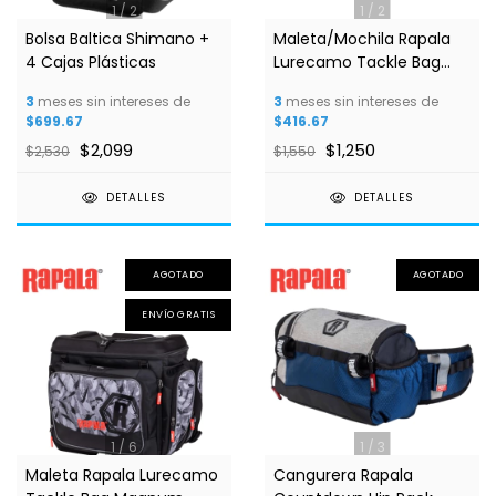
1
/
2
1
/
2
Bolsa Baltica Shimano +
Maleta/Mochila Rapala
4 Cajas Plásticas
Lurecamo Tackle Bag
Lite
3
meses sin intereses de
3
meses sin intereses de
$699.67
$416.67
$2,099
$1,250
$2,530
$1,550
DETALLES
DETALLES
AGOTADO
AGOTADO
ENVÍO GRATIS
1
/
6
1
/
3
Maleta Rapala Lurecamo
Cangurera Rapala