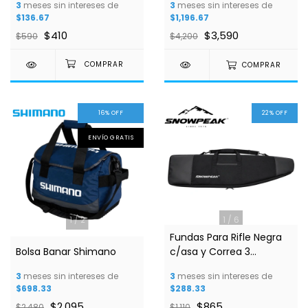
3
meses sin intereses de
3
meses sin intereses de
$136.67
$1,196.67
$410
$3,590
$590
$4,200
COMPRAR
16
%
OFF
22
%
OFF
ENVÍO GRATIS
1
/
2
1
/
6
Fundas Para Rifle Negra
Bolsa Banar Shimano
c/asa y Correa 3
Tamaños
3
meses sin intereses de
3
meses sin intereses de
$698.33
$288.33
$2,095
$865
$2,480
$1,110