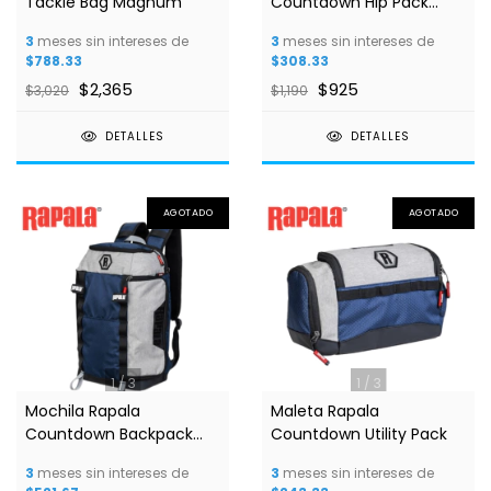
Tackle Bag Magnum
Countdown Hip Pack
32x18x12cm
3
meses sin intereses de
3
meses sin intereses de
$788.33
$308.33
$2,365
$925
$3,020
$1,190
DETALLES
DETALLES
AGOTADO
AGOTADO
1
/
3
1
/
3
Mochila Rapala
Maleta Rapala
Countdown Backpack
Countdown Utility Pack
Azul/Gris 46x30x13cm
3
meses sin intereses de
3
meses sin intereses de