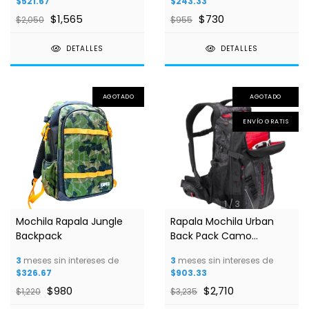
$521.67
$243.33
$1,565
$730
$2,050
$955
DETALLES
DETALLES
AGOTADO
AGOTADO
ENVÍO GRATIS
1
/
3
Mochila Rapala Jungle
Rapala Mochila Urban
Backpack
Back Pack Camo
C/Negro
3
meses sin intereses de
3
meses sin intereses de
$326.67
$903.33
$980
$2,710
$1,220
$3,235