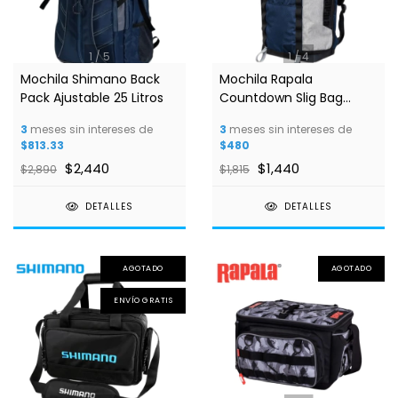
1
/
5
1
/
4
Mochila Shimano Back
Mochila Rapala
Pack Ajustable 25 Litros
Countdown Slig Bag
42x25x13cm
3
meses sin intereses de
3
meses sin intereses de
$813.33
$480
$2,440
$1,440
$2,890
$1,815
DETALLES
DETALLES
AGOTADO
AGOTADO
ENVÍO GRATIS