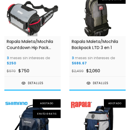
1
/
6
1
/
3
Rapala Maleta/Mochila
Rapala Maleta/Mochila
Countdown Hip Pack
Backpack LTD 3 en 1
32x18x12 cm
3
meses sin intereses de
3
meses sin intereses de
$250
$686.67
$750
$2,060
$970
$2,499
DETALLES
DETALLES
AGOTADO
AGOTADO
ENVÍO GRATIS