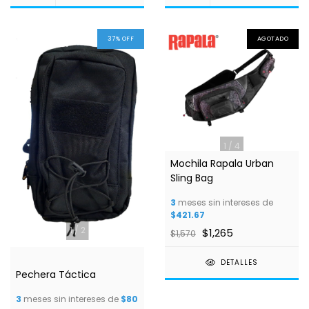
37
%
OFF
AGOTADO
1
/
4
Mochila Rapala Urban
Sling Bag
3
meses sin intereses de
$421.67
1
/
2
$1,265
$1,570
DETALLES
Pechera Táctica
3
meses sin intereses de
$80