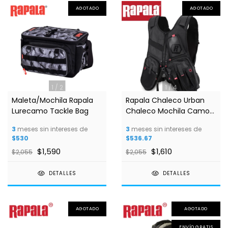
AGOTADO
AGOTADO
1
/
2
1
/
4
Maleta/Mochila Rapala
Rapala Chaleco Urban
Lurecamo Tackle Bag
Chaleco Mochila Camo
C/Negro
3
meses sin intereses de
3
meses sin intereses de
$530
$536.67
$1,590
$1,610
$2,055
$2,055
DETALLES
DETALLES
AGOTADO
AGOTADO
ENVÍO GRATIS