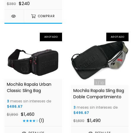
$240
$380
COMPRAR
AGOTADO
AGOTADO
1
/
4
1
/
10
Mochila Rapala Urban
Classic Sling Bag
Mochila Rapala Sling Bag
Doble Compartimiento
3
meses sin intereses de
$486.67
3
meses sin intereses de
$496.67
$1,460
$1,890
$1,490
(1)
$1,830