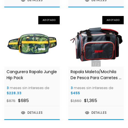
DETALLES
DETALLES
AGOTADO
AGOTADO
1
/
2
Cangurera Rapala Jungle
Rapala Maleta/Mochila
Hip Pack
De Pesca Para Carretes Y
Accesorios
3
meses sin intereses de
3
meses sin intereses de
$228.33
$455
$685
$1,365
$875
$1,660
DETALLES
DETALLES