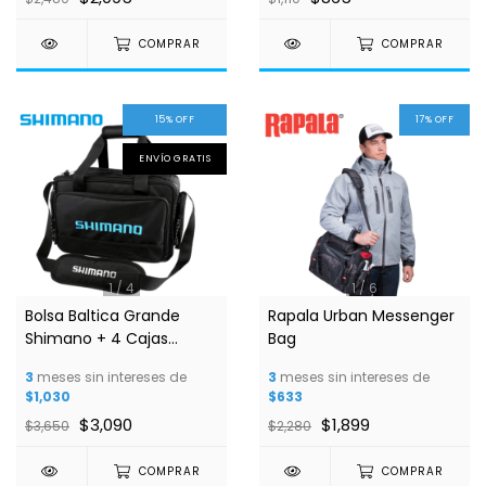
COMPRAR
COMPRAR
15
%
OFF
17
%
OFF
ENVÍO GRATIS
1
/
4
1
/
6
Bolsa Baltica Grande
Rapala Urban Messenger
Shimano + 4 Cajas
Bag
Plásticas
3
meses sin intereses de
3
meses sin intereses de
$1,030
$633
$3,090
$1,899
$3,650
$2,280
COMPRAR
COMPRAR