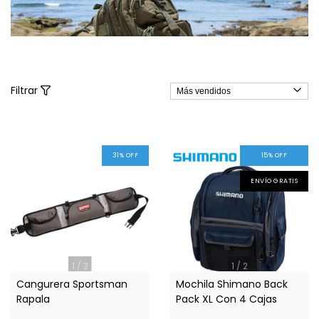
Filtrar
31
%
OFF
15
%
OFF
ENVÍO GRATIS
1
/
3
1
/
2
Cangurera Sportsman
Mochila Shimano Back
Rapala
Pack XL Con 4 Cajas