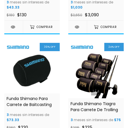
3
meses sin intereses de
3
meses sin intereses de
$43.33
$1,030
$130
$3,090
$180
$3,650
COMPRAR
COMPRAR
39
%
OFF
24
%
OFF
1
/
4
Funda Shimano Para
Funda Shimano Tiagra
Carrete de Baitcasting
Para Carrete De Trolling
3
meses sin intereses de
$73.33
3
meses sin intereses de
$75
$220
$225
$360
$295