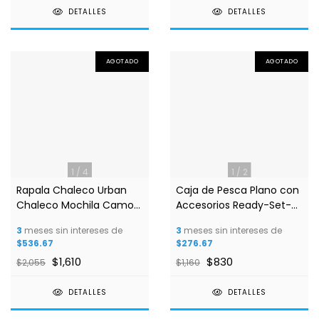
DETALLES
DETALLES
AGOTADO
AGOTADO
1
/
4
1
/
2
Rapala Chaleco Urban
Caja de Pesca Plano con
Chaleco Mochila Camo
Accesorios Ready-Set-
C/Negro
Fish 3-Tray
3
meses sin intereses de
3
meses sin intereses de
$536.67
$276.67
$1,610
$830
$2,055
$1,160
DETALLES
DETALLES