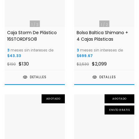
1
/
3
1
/
2
Caja Storm De Plástico
Bolsa Baltica Shimano +
16STORDFSO8
4 Cajas Plásticas
3
meses sin intereses de
3
meses sin intereses de
$43.33
$699.67
$130
$2,099
$190
$2,530
DETALLES
DETALLES
AGOTADO
AGOTADO
ENVÍO GRATIS