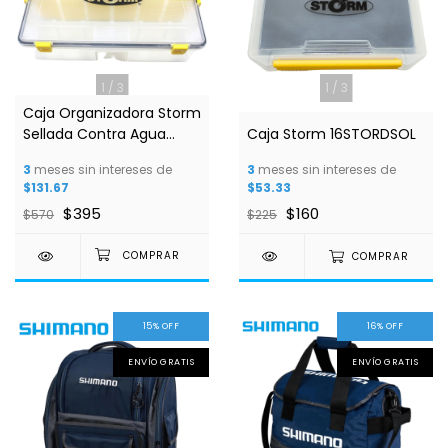
1
/
3
1
/
3
Caja Organizadora Storm
Sellada Contra Agua
Caja Storm 16STORDSOL
Clips Amarillos MODELO
3
meses sin intereses de
3
meses sin intereses de
16storgld
$131.67
$53.33
$395
$160
$570
$225
COMPRAR
15
%
OFF
16
%
OFF
ENVÍO GRATIS
ENVÍO GRATIS