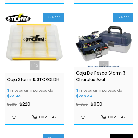
24
%
OFF
19
%
OFF
1
/
2
1
/
3
Caja De Pesca Storm 3
Caja Storm 16STORGLDH
Charolas Azul
3
meses sin intereses de
3
meses sin intereses de
$73.33
$283.33
$220
$850
$290
$1,050
COMPRAR
COMPRAR