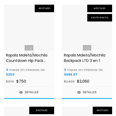
AGOTADO
AGOTADO
ENVÍO GRATIS
1
/
6
1
/
3
Rapala Maleta/Mochila
Rapala Maleta/Mochila
Countdown Hip Pack
Backpack LTD 3 en 1
32x18x12 cm
3
meses sin intereses de
3
meses sin intereses de
$250
$686.67
$750
$2,060
$970
$2,499
DETALLES
DETALLES
AGOTADO
AGOTADO