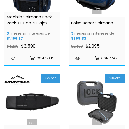
1
/
2
1
/
2
Mochila Shimano Back
Pack XL Con 4 Cajas
Bolsa Banar Shimano
3
meses sin intereses de
3
meses sin intereses de
$1,196.67
$698.33
$3,590
$2,095
$4,200
$2,480
COMPRAR
COMPRAR
22
%
OFF
38
%
OFF
1
/
6
1
/
6