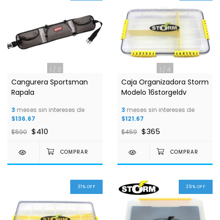
1
/
3
1
/
4
Cangurera Sportsman
Caja Organizadora Storm
Rapala
Modelo 16storgeldv
3
meses sin intereses de
3
meses sin intereses de
$136.67
$121.67
$410
$365
$590
$459
31
%
OFF
29
%
OFF