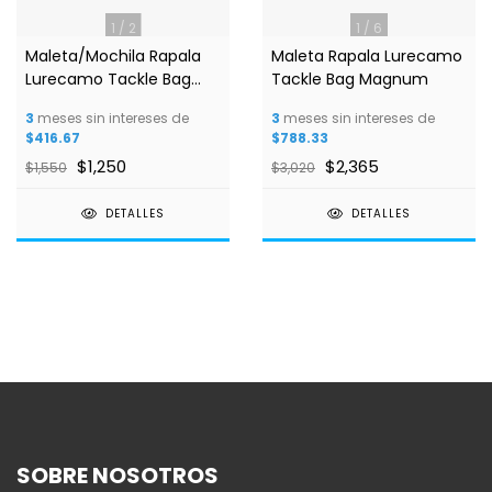
1
/
2
1
/
6
Maleta/Mochila Rapala
Maleta Rapala Lurecamo
Lurecamo Tackle Bag
Tackle Bag Magnum
Lite
3
meses sin intereses de
3
meses sin intereses de
$416.67
$788.33
$1,250
$2,365
$1,550
$3,020
DETALLES
DETALLES
SOBRE NOSOTROS