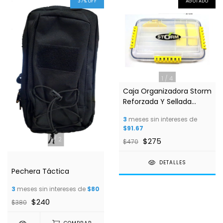
37
%
OFF
AGOTADO
1
/
4
Caja Organizadora Storm
Reforzada Y Sellada
Contra Agua MODELO
3
meses sin intereses de
16storgem
$91.67
1
/
2
$275
$470
DETALLES
Pechera Táctica
3
meses sin intereses de
$80
$240
$380