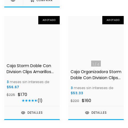
COMPRAR
AGOTADO
AGOTADO
1
/
3
1
/
4
Caja Storm Doble Con
Division Clips Amarillos
Caja Organizadora Storm
16storgdmv
Doble Con Division Clips
3
meses sin intereses de
Amarillos MODELO
$56.67
3
meses sin intereses de
16storgdmh
$53.33
$170
$225
$160
(1)
$220
DETALLES
DETALLES