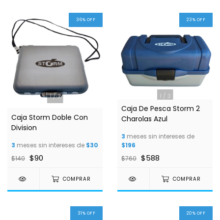
36
%
OFF
23
%
OFF
1
/
2
1
/
3
Caja De Pesca Storm 2
Caja Storm Doble Con
Charolas Azul
Division
3
meses sin intereses de
3
meses sin intereses de
$30
$196
$90
$588
$140
$760
COMPRAR
COMPRAR
31
%
OFF
20
%
OFF