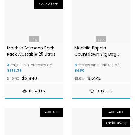
ENVÍO GRATIS
1
/
5
1
/
4
Mochila Shimano Back
Mochila Rapala
Pack Ajustable 25 Litros
Countdown Slig Bag
42x25x13cm
3
meses sin intereses de
3
meses sin intereses de
$813.33
$480
$2,440
$1,440
$2,890
$1,815
DETALLES
DETALLES
AGOTADO
AGOTADO
ENVÍO GRATIS