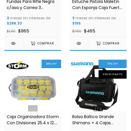
Fundas Para Rifle Negra
Estuche Pistola Maletín
c/asa y Correa 3
Con Esponja Caja Fuerte
Tamaños
Para Pistola
3
meses sin intereses de
3
meses sin intereses de
$288.33
$155
$865
$465
$1,110
$750
COMPRAR
COMPRAR
28
%
OFF
15
%
OFF
ENVÍO GRATIS
1
/
3
1
/
4
Caja Organizadora Storm
Bolsa Baltica Grande
Con Divisiones 25.4 x 12.8
Shimano + 4 Cajas
x 3.3cm
Plásticas