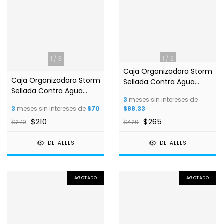
1
/
3
1
/
2
Caja Organizadora Storm
Caja Organizadora Storm
Sellada Contra Agua
Sellada Contra Agua
Clips Amarillos MODELO
3
meses sin intereses de
Clips Amarillos
16storgm
3
meses sin intereses de
$70
$88.33
$210
$265
$270
$420
DETALLES
DETALLES
AGOTADO
AGOTADO