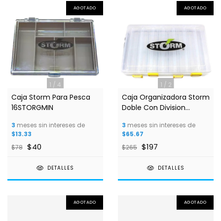
AGOTADO
AGOTADO
1
/
4
1
/
2
Caja Storm Para Pesca
Caja Organizadora Storm
16STORGMIN
Doble Con Division
Verticales MODELO
3
meses sin intereses de
3
meses sin intereses de
16storgdl
$13.33
$65.67
$40
$197
$78
$265
DETALLES
DETALLES
AGOTADO
AGOTADO