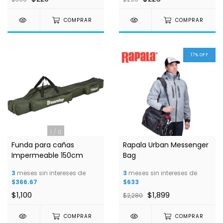
COMPRAR
COMPRAR
17
%
OFF
1
/
6
1
/
6
Funda para cañas
Rapala Urban Messenger
Impermeable 150cm
Bag
3
meses sin intereses de
3
meses sin intereses de
$366.67
$633
$1,100
$1,899
$2,280
COMPRAR
COMPRAR