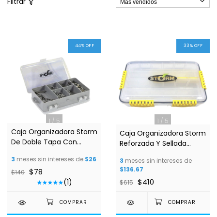
Filtrar
44
%
OFF
33
%
OFF
1
/
5
1
/
5
Caja Organizadora Storm
Caja Organizadora Storm
De Doble Tapa Con
Reforzada Y Sellada
Division 16storgbi
Contra Agua MODELO
3
meses sin intereses de
$26
3
meses sin intereses de
16storgeldh
$136.67
$78
$140
$410
(1)
$615