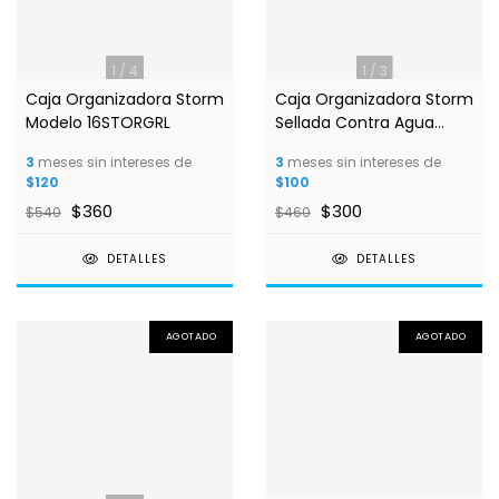
1
/
4
1
/
3
Caja Organizadora Storm
Caja Organizadora Storm
Modelo 16STORGRL
Sellada Contra Agua
Clips Amarillos MODELO
3
meses sin intereses de
3
meses sin intereses de
16storgl
$120
$100
$360
$300
$540
$460
DETALLES
DETALLES
AGOTADO
AGOTADO