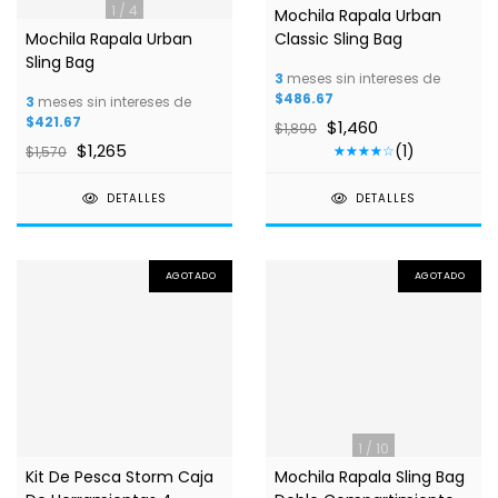
1
/
4
1
/
4
Mochila Rapala Urban
Mochila Rapala Urban
Classic Sling Bag
Sling Bag
3
meses sin intereses de
$486.67
3
meses sin intereses de
$421.67
$1,460
$1,890
$1,265
(1)
$1,570
DETALLES
DETALLES
AGOTADO
AGOTADO
1
/
10
Kit De Pesca Storm Caja
Mochila Rapala Sling Bag