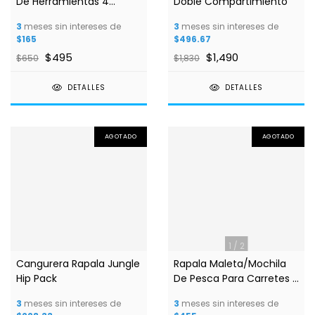
De Herramientas 4
Doble Compartimiento
Piezas
3
meses sin intereses de
3
meses sin intereses de
$165
$496.67
$495
$1,490
$650
$1,830
DETALLES
DETALLES
AGOTADO
AGOTADO
1
/
2
Cangurera Rapala Jungle
Rapala Maleta/Mochila
Hip Pack
De Pesca Para Carretes Y
Accesorios
3
meses sin intereses de
3
meses sin intereses de