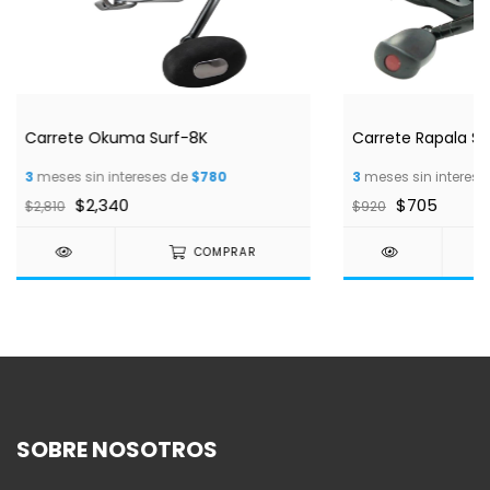
Carrete Okuma Surf-8K
Carrete Rapala 
3
meses sin intereses de
$780
3
meses sin interese
$2,340
$705
$2,810
$920
COMPRAR
SOBRE NOSOTROS