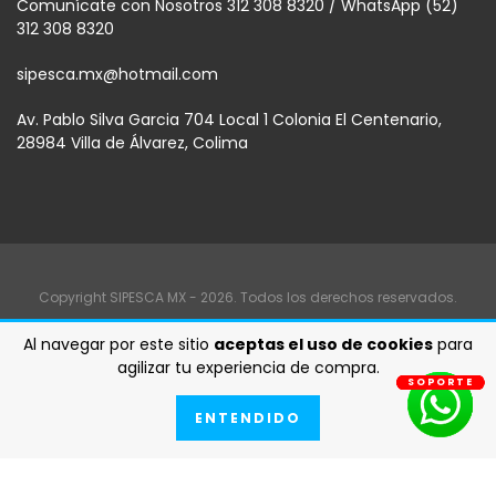
Comunícate con Nosotros 312 308 8320 / WhatsApp (52)
312 308 8320
sipesca.mx@hotmail.com
Av. Pablo Silva Garcia 704 Local 1 Colonia El Centenario,
28984 Villa de Álvarez, Colima
Copyright SIPESCA MX - 2026. Todos los derechos reservados.
Al navegar por este sitio
aceptas el uso de cookies
para
agilizar tu experiencia de compra.
SOPORTE
SOPORTE
SOPORTE
SOPORTE
SOPORTE
SOPORTE
SOPORTE
ENTENDIDO