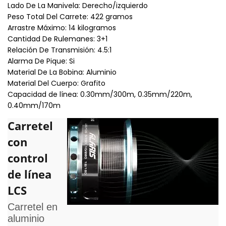
Tipo De Reel: Spinning
Lado De La Manivela: Derecho/izquierdo
Peso Total Del Carrete: 422 gramos
Arrastre Máximo: 14 kilogramos
Cantidad De Rulemanes: 3+1
Relación De Transmisión: 4.5:1
Alarma De Pique: Si
Material De La Bobina: Aluminio
Material Del Cuerpo: Grafito
Capacidad de línea: 0.30mm/300m, 0.35mm/220m,
0.40mm/170m
Carretel
con
control
de línea
LCS
Carretel en