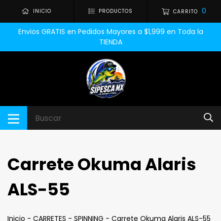
0
INICIO
PRODUCTOS
CARRITO
Envios GRATIS en Pedidos Mayores a $1,999 en Toda la
TIENDA
Carrete Okuma Alaris
ALS-55
Inicio
-
CARRETES
-
SPINNING
-
Carrete Okuma Alaris ALS-55