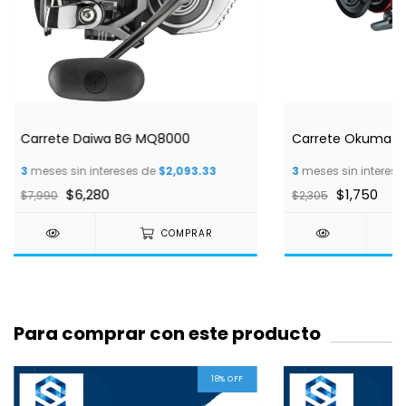
Carrete Daiwa BG MQ8000
Carrete Okuma 
3
meses sin intereses de
$2,093.33
3
meses sin interese
$6,280
$1,750
$7,990
$2,305
COMPRAR
Para comprar con este producto
18
%
OFF