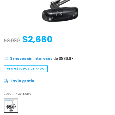
1
/
3
$2,660
$3,030
3
meses sin intereses
de
$886.67
VER MÉTODOS DE PAGO
Envío gratis
COLOR:
PLATEADO