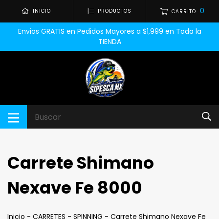
0
INICIO
PRODUCTOS
CARRITO
Envios GRATIS en Pedidos Mayores a $1,999 en Toda la
TIENDA
Carrete Shimano
Nexave Fe 8000
Inicio
-
CARRETES
-
SPINNING
-
Carrete Shimano Nexave Fe