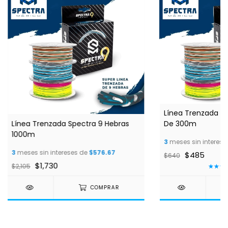
Línea Trenzada S
Línea Trenzada Spectra 9 Hebras
De 300m
1000m
3
meses sin interese
3
meses sin intereses de
$576.67
$485
$640
$1,730
$2,105
COMPRAR