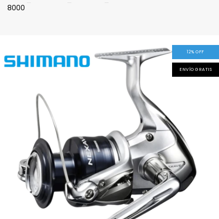
8000
12
%
OFF
ENVÍO GRATIS