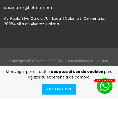
sipesca.mx@hotmail.com
Av. Pablo Silva Garcia 704 Local 1 Colonia El Centenario,
28984 Villa de Álvarez, Colima
Copyright SIPESCA MX - 2026. Todos los derechos reservados.
Al navegar por este sitio
aceptas el uso de cookies
para
agilizar tu experiencia de compra.
SOPORTE
SOPORTE
SOPORTE
SOPORTE
SOPORTE
SOPORTE
SOPORTE
ENTENDIDO