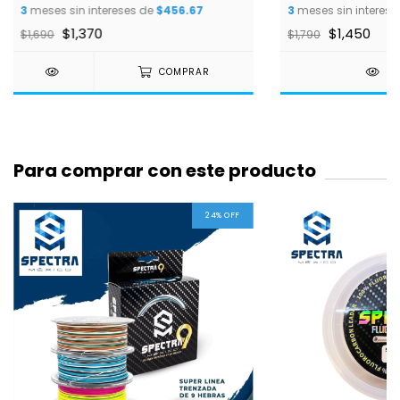
3
meses sin intereses de
$456.67
3
meses sin interese
$1,370
$1,450
$1,690
$1,790
COMPRAR
DE
Para comprar con este producto
24
%
OFF