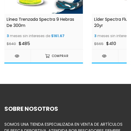
Línea Trenzada Spectra 9 Hebras
Líder Spectra Flu
De 300m
20yr
3
meses sin intereses de
$161.67
3
meses sin interese
$485
$410
$640
$565
COMPRAR
SOBRE NOSOTROS
SOMOS UNA TIENDA ESPECIALIZADA EN VENTA DE ARTÍCULOS
DE PESCA DEPORTIVA, ATENDIDA POR PESCADORES SIEMPRE