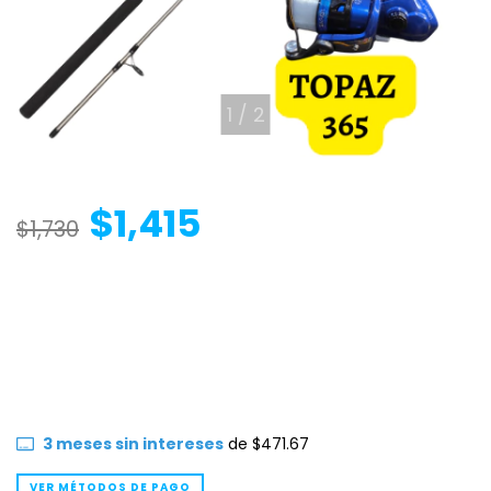
1
/
2
$1,415
$1,730
3
meses sin intereses
de
$471.67
VER MÉTODOS DE PAGO