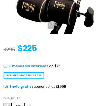
1
/
4
$225
$295
3
meses sin intereses
de
$75
VER MÉTODOS DE PAGO
Envío gratis
superando los
$1,999
TAMAÑO:
30