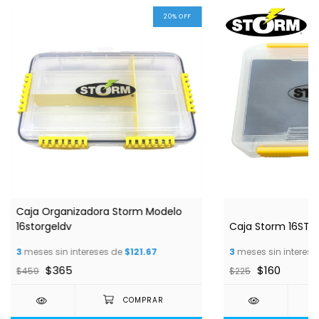
20
%
OFF
Caja Organizadora Storm Modelo
16storgeldv
Caja Storm 16ST
3
meses sin intereses de
$121.67
3
meses sin interese
$365
$160
$459
$225