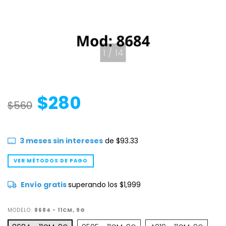
1
/
14
$280
$560
3
meses sin intereses
de
$93.33
VER MÉTODOS DE PAGO
Envío gratis
superando los
$1,999
MODELO:
8684 - 11CM, 9G