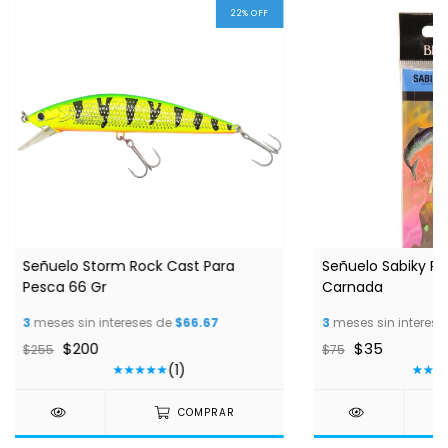
22
%
OFF
Señuelo Storm Rock Cast Para
Señuelo Sabiky Pa
Pesca 66 Gr
Carnada
3
meses sin intereses de
$66.67
3
meses sin interese
$200
$35
$255
$75
(1)
COMPRAR