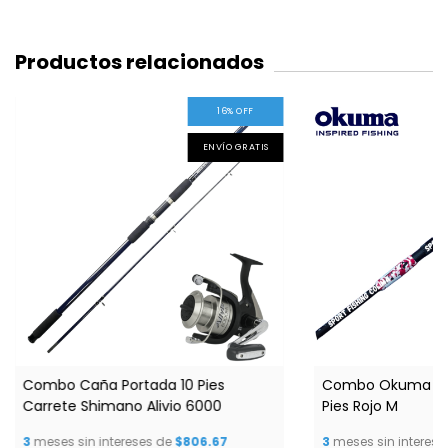
Productos relacionados
16
%
OFF
ENVÍO GRATIS
Combo Caña Portada 10 Pies
Combo Okuma Fin
Carrete Shimano Alivio 6000
Pies Rojo M
3
meses sin intereses de
$806.67
3
meses sin interese