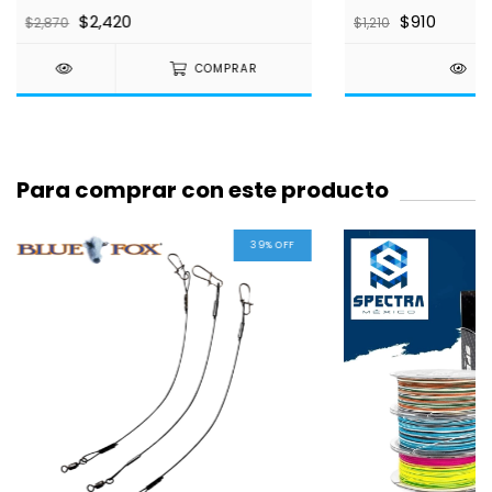
$2,420
$910
$2,870
$1,210
COMPRAR
DE
Para comprar con este producto
39
%
OFF