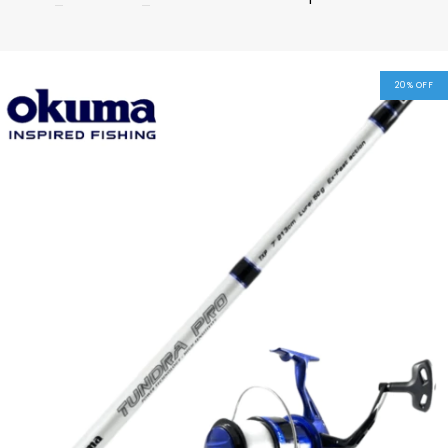
20
%
OFF