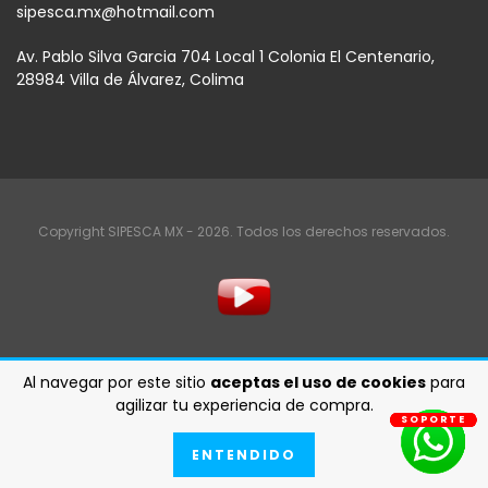
sipesca.mx@hotmail.com
Av. Pablo Silva Garcia 704 Local 1 Colonia El Centenario,
28984 Villa de Álvarez, Colima
Copyright SIPESCA MX - 2026. Todos los derechos reservados.
Al navegar por este sitio
aceptas el uso de cookies
para
agilizar tu experiencia de compra.
SOPORTE
SOPORTE
SOPORTE
SOPORTE
SOPORTE
SOPORTE
SOPORTE
ENTENDIDO