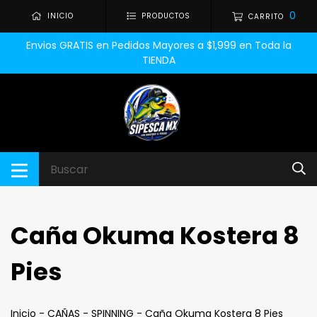
0
INICIO
PRODUCTOS
CARRITO
Envios GRATIS en Pedidos Mayores a $1,999 en Toda la
TIENDA
Caña Okuma Kostera 8
Pies
Inicio
-
CAÑAS
-
SPINNING
-
Caña Okuma Kostera 8 Pies