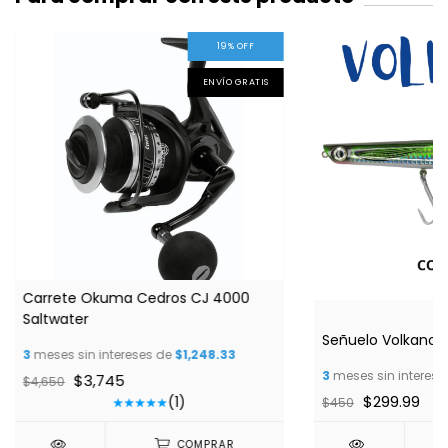
19
%
OFF
ENVÍO GRATIS
Carrete Okuma Cedros CJ 4000
Saltwater
Señuelo Volkano P
3
meses sin intereses de
$1,248.33
3
meses sin interese
$3,745
$4,650
$299.99
(1)
$450
COMPRAR