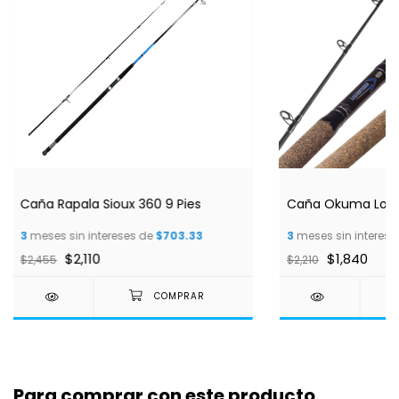
Caña Rapala Sioux 360 9 Pies
Caña Okuma Longi
3
meses sin intereses de
$703.33
3
meses sin interese
$2,110
$1,840
$2,455
$2,210
Para comprar con este producto