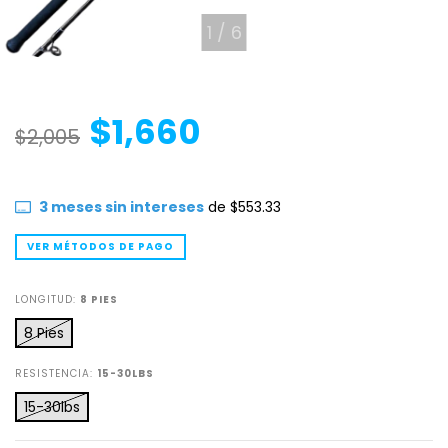
1
/
6
$1,660
$2,005
3
meses sin intereses
de
$553.33
VER MÉTODOS DE PAGO
LONGITUD:
8 PIES
8 Pies
RESISTENCIA:
15-30LBS
15-30lbs